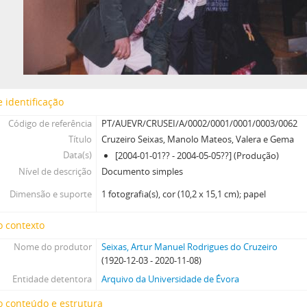
 identificação
Código de referência
PT/AUEVR/CRUSEI/A/0002/0001/0001/0003/0062
Título
Cruzeiro Seixas, Manolo Mateos, Valera e Gema
Data(s)
[2004-01-01?? - 2004-05-05??] (Produção)
Nível de descrição
Documento simples
Dimensão e suporte
1 fotografia(s), cor (10,2 x 15,1 cm); papel
o contexto
Nome do produtor
Seixas, Artur Manuel Rodrigues do Cruzeiro
(1920-12-03 - 2020-11-08)
Entidade detentora
Arquivo da Universidade de Évora
 conteúdo e estrutura