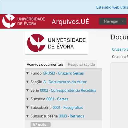
Este sítio web uti
Arquivos.UÉ
Navegar
Docum
Cruzeiro 
Acervos documentais
Pesquisa rápida
Fundo
CRUSEI - Cruzeiro Seixas
Secção
A - Documentos do Autor
Série
0002 - Correspondência Recebida
Subsérie
0001 - Cartas
Subsubsérie
0001 - Fotografias
Subsubsubsérie
0003 - Retratos
57 mais...