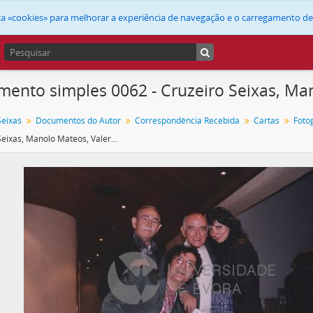
liza «cookies» para melhorar a experiência de navegação e o carregamento d
ento simples 0062 - Cruzeiro Seixas, Ma
Seixas
Documentos do Autor
Correspondência Recebida
Cartas
Foto
Cruzeiro Seixas, Manolo Mateos, Valera e Gema