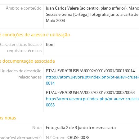
Âmbito e conteúdo
Juan Carlos Valera (ao centro, plano inferior), Man
Seixas e Gema [Ortega], fotografia junto a carta 
Maio 2004.
 condições de acesso e utilização
Características físicas e
Bom
requisitos técnicos
e documentação associada
Unidades de descrição
PT/AUEVR/CRUSEI/A/0002/0001/0001/0001/0014
relacionadas
https://atom.uevora.pt/index.php/pt-auevr-crusei
0014
PT/AUEVR/CRUSEI/A/0002/0001/0001/0003/0063
http://atom.uevora.pt/index.php/pt-auevr-crusei-
0063
as notas
Nota
Fotografia 2 de 3 junto à mesma carta.
N.º Ordem
CRUSEI0078
cador(es) alternativo(s)