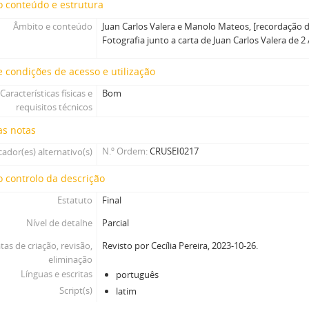
 conteúdo e estrutura
Âmbito e conteúdo
Juan Carlos Valera e Manolo Mateos, [recordação de
Fotografia junto a carta de Juan Carlos Valera de 2 
 condições de acesso e utilização
Características físicas e
Bom
requisitos técnicos
as notas
N.º Ordem
CRUSEI0217
cador(es) alternativo(s)
 controlo da descrição
Estatuto
Final
Nível de detalhe
Parcial
tas de criação, revisão,
Revisto por Cecília Pereira, 2023-10-26.
eliminação
Línguas e escritas
português
Script(s)
latim