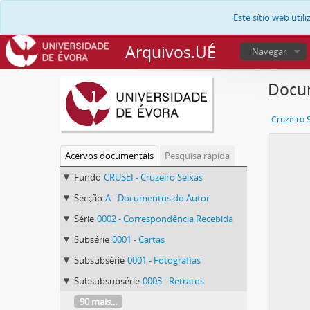
Este sítio web uti
Arquivos.UÉ
Navegar
Docum
Cruzeiro 
Acervos documentais
Pesquisa rápida
Fundo
CRUSEI - Cruzeiro Seixas
Secção
A - Documentos do Autor
Série
0002 - Correspondência Recebida
Subsérie
0001 - Cartas
Subsubsérie
0001 - Fotografias
Subsubsubsérie
0003 - Retratos
90 mais...