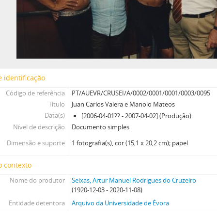
 identificação
Código de referência
PT/AUEVR/CRUSEI/A/0002/0001/0001/0003/0095
Título
Juan Carlos Valera e Manolo Mateos
Data(s)
[2006-04-01?? - 2007-04-02] (Produção)
Nível de descrição
Documento simples
Dimensão e suporte
1 fotografia(s), cor (15,1 x 20,2 cm); papel
o contexto
Nome do produtor
Seixas, Artur Manuel Rodrigues do Cruzeiro
(1920-12-03 - 2020-11-08)
Entidade detentora
Arquivo da Universidade de Évora