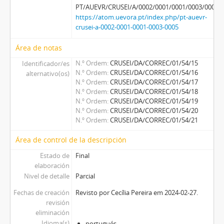
PT/AUEVR/CRUSEI/A/0002/0001/0001/0003/0005
https://atom.uevora.pt/index.php/pt-auevr-
crusei-a-0002-0001-0001-0003-0005
Área de notas
N.º Ordem
CRUSEI/DA/CORREC/01/54/15
Identificador/es
N.º Ordem
CRUSEI/DA/CORREC/01/54/16
alternativo(os)
N.º Ordem
CRUSEI/DA/CORREC/01/54/17
N.º Ordem
CRUSEI/DA/CORREC/01/54/18
N.º Ordem
CRUSEI/DA/CORREC/01/54/19
N.º Ordem
CRUSEI/DA/CORREC/01/54/20
N.º Ordem
CRUSEI/DA/CORREC/01/54/21
Área de control de la descripción
Estado de
Final
elaboración
Nivel de detalle
Parcial
Fechas de creación
Revisto por Cecília Pereira em 2024-02-27.
revisión
eliminación
Idioma(s)
portugués