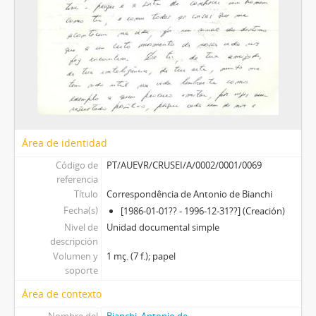
Área de identidad
Código de
PT/AUEVR/CRUSEI/A/0002/0001/0069
referencia
Título
Correspondência de Antonio de Bianchi
Fecha(s)
[1986-01-01?? - 1996-12-31??] (Creación)
Nivel de
Unidad documental simple
descripción
Volumen y
1 mç. (7 f.); papel
soporte
Área de contexto
Nombre del
Bianchi, Antonio de