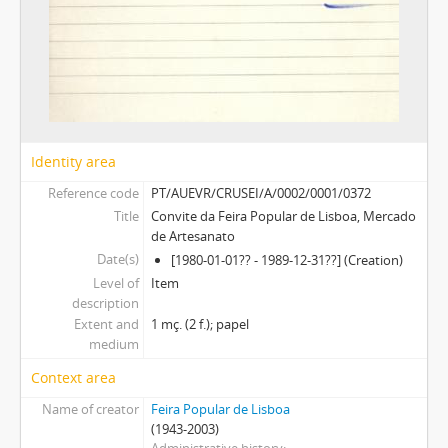
Identity area
Reference code
PT/AUEVR/CRUSEI/A/0002/0001/0372
Title
Convite da Feira Popular de Lisboa, Mercado
de Artesanato
Date(s)
[1980-01-01?? - 1989-12-31??] (Creation)
Level of
Item
description
Extent and
1 mç. (2 f.); papel
medium
Context area
Name of creator
Feira Popular de Lisboa
(1943-2003)
Administrative history