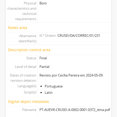
Physical
Bom
characteristics and
technical
requirements
Notes area
N.º Ordem
CRUSEI/DA/CORREC/01/231
Alternative
identifier(s)
Description control area
Status
Final
Level of detail
Partial
Dates of creation
Revisto por Cecília Pereira em 2024-05-09.
revision deletion
Language(s)
Portuguese
Script(s)
Latin
Digital object metadata
Filename
PT-AUEVR-CRUSEI-A-0002-0001-0372_dma.pdf