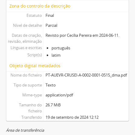
Zona do controlo da descrição
Estatuto
Final
Nível de detalhe
Parcial
Datas de criação,
Revisto por Cecília Pereira em 2024-06-11.
revisão, eliminação
Línguas e escritas
português
Script(s)
latim
Objeto digital metadados
Nome do ficheiro
PT-AUEVR-CRUSEI-A-0002-0001-0515_dma.pdf
Tipo de suporte
Texto
Mime-type
application/pdf
Tamanho do
26.7 MiB
ficheiro
Transferido
19 de setembro de 2024 12:12
Área de transferência