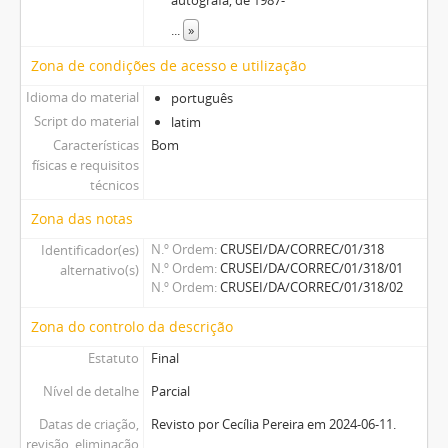
...
»
Zona de condições de acesso e utilização
Idioma do material
português
Script do material
latim
Características
Bom
físicas e requisitos
técnicos
Zona das notas
N.º Ordem
CRUSEI/DA/CORREC/01/318
Identificador(es)
N.º Ordem
CRUSEI/DA/CORREC/01/318/01
alternativo(s)
N.º Ordem
CRUSEI/DA/CORREC/01/318/02
Zona do controlo da descrição
Estatuto
Final
Nível de detalhe
Parcial
Datas de criação,
Revisto por Cecília Pereira em 2024-06-11.
revisão, eliminação