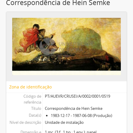
Correspondência de Hein Semke
Zona de identificação
Código de
PT/AUEVR/CRUSEI/A/0002/0001/0519
referência
Título
Correspondência de Hein Semke
Data(s)
1983-12-17 - 1987-06-08 (Produção)
Nível de descrição
Unidade de instalação
Dimensão e
1 mç. (3 f., 1 bp.; 1 env.); papel