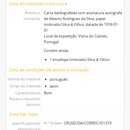
Zona do conteúdo e estrutura
Âmbito e
Carta datilografada com assinatura autógrafa
conteúdo
de Alberto Rodrigues da Silva, papel
timbrado/
Silva & Filhos
, datada de 1974-07-
01.
Local de expedição: Viana do Castelo,
Portugal
Contém ainda:
1 envelope timbrado/
Silva & Filhos
Zona de condições de acesso e utilização
Idioma do material
português
Script do material
latim
Características
Bom
físicas e requisitos
técnicos
Zona das notas
N.º Ordem
CRUSEI/DA/CORREC/01/319
Identificador(es)
alternativo(s)