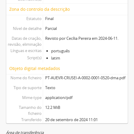
Zona do controlo da descrição
Estatuto
Final
Nível de detalhe
Parcial
Datas de criação,
Revisto por Cecília Pereira em 2024-06-11.
revisão, eliminação
Línguas e escritas
português
Script(s)
latim
Objeto digital metadados
Nome do ficheiro
PT-AUEVR-CRUSEI-A-0002-0001-0520-dma.pdf
Tipo de suporte
Texto
Mime-type
application/pdf
Tamanho do
12.2 MiB
ficheiro
Transferido
20 de setembro de 2024 11:01
Área de transferência