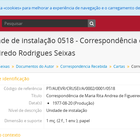
liza «cookies» para melhorar a experiência de navegação e o carregamento d
de de instalação 0518 - Correspondência 
iredo Rodrigues Seixas
Seixas
Documentos do Autor
Correspondência Recebida
Cartas
 identificação
Código de referência
PT/AUEVR/CRUSEI/A/0002/0001/0518
Título
Correspondência de Maria Rita Andrea de Figueire
Data(s)
1977-08-20 (Produção)
Nível de descrição
Unidade de instalação
Dimensão e suporte
1 mç. (2 f., 1 env.); papel
o contexto