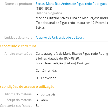
Nome do produtor
Seixas, Maria Rita Andrea de Figueiredo Rodrigues
(1897-1972)
História biográfica
Mãe de Cruzeiro Seixas. Filha de Manuel José Rodr
[Deocleciana] de Figueiredo, casou em 1919 com L
Seixas.
Entidade detentora
Arquivo da Universidade de Évora
 conteúdo e estrutura
Âmbito e conteúdo
Carta autógrafa de Maria Rita de Figueiredo Rodri
2 folhas, datada de 1977-08-20.
Local de expedição: [Lisboa], Portugal
Contém ainda:
1 envelope
 condições de acesso e utilização
Idioma do material
português
Script do material
latim
Características físicas e
Bom