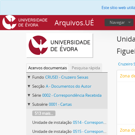
Este sítio web uti
Arquivos.UÉ
Navegar
Unida
Figue
Cruzeiro 
Acervos documentais
Pesquisa rápida
Zona de
Fundo
CRUSEI - Cruzeiro Seixas
Secção
A - Documentos do Autor
Série
0002 - Correspondência Recebida
Subsérie
0001 - Cartas
513 mais...
Unidade de instalação
0514 - Correspondência de Maria Rita Andrea de Figueiredo Rodrigues Seixas
Zona d
Unidade de instalação
0515 - Correspondência de Maria Rita Andrea de Figueiredo Rodrigues Seixas e Lutero Sousa do Cruzeiro Seixas