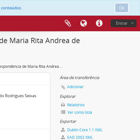
e conteúdos.
Ok
Entrar
de Maria Rita Andrea de
Correspondência de Maria Rita Andrea de Figueiredo Rodrigues Seixas
Área de transferência
Adicionar
do Rodrigues Seixas
Explorar
Relatórios
Ver como lista
Exportar
Dublin Core 1.1 XML
EAD 2002 XML