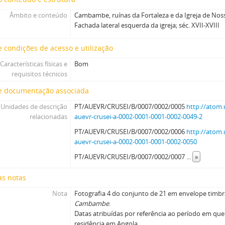
Âmbito e conteúdo
Cambambe, ruínas da Fortaleza e da Igreja de Nos
Fachada lateral esquerda da igreja; séc. XVII-XVIII
 condições de acesso e utilização
Características físicas e
Bom
requisitos técnicos
e documentação associada
Unidades de descrição
PT/AUEVR/CRUSEI/B/0007/0002/0005
http://atom.
relacionadas
auevr-crusei-a-0002-0001-0001-0002-0049-2
PT/AUEVR/CRUSEI/B/0007/0002/0006
http://atom.
auevr-crusei-a-0002-0001-0001-0002-0050
PT/AUEVR/CRUSEI/B/0007/0002/0007
...
»
as notas
Nota
Fotografia 4 do conjunto de 21 em envelope timbr
Cambambe
.
Datas atribuídas por referência ao período em que
residência em Angola.