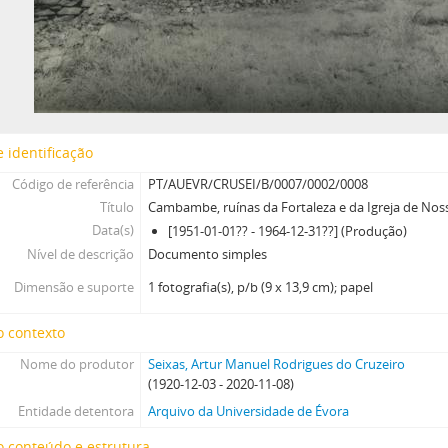
 identificação
Código de referência
PT/AUEVR/CRUSEI/B/0007/0002/0008
Título
Cambambe, ruínas da Fortaleza e da Igreja de Nos
Data(s)
[1951-01-01?? - 1964-12-31??] (Produção)
Nível de descrição
Documento simples
Dimensão e suporte
1 fotografia(s), p/b (9 x 13,9 cm); papel
o contexto
Nome do produtor
Seixas, Artur Manuel Rodrigues do Cruzeiro
(1920-12-03 - 2020-11-08)
Entidade detentora
Arquivo da Universidade de Évora
 conteúdo e estrutura