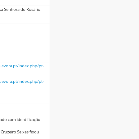
sa Senhora do Rosário.
uevora.pt/index.php/pt-
uevora.pt/index.php/pt-
ado com identificação
 Cruzeiro Seixas fixou