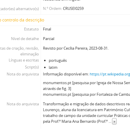
N.º Ordem
CRUSEI0259
cador(es) alternativo(s)
 controlo da descrição
Estatuto
Final
Nível de detalhe
Parcial
tas de criação, revisão,
Revisto por Cecília Pereira, 2023-08-31.
eliminação
Línguas e escritas
português
Script(s)
latim
Nota do arquivista
Informação disponível em:
https://pt.wikipedia.or
monumentos.pt [pesquisa por Igreja de Nossa Senh
através de fig. 3]
monumentos.pt [pesquisa por Fortaleza de Cambamb
Nota do arquivista
Transformação e migração de dados descritivos rea
Lourenço, aluna da licenciatura em Património Cul
trabalho de campo da unidade curricular Práticas 
pela Prof.ª Maria Ana Bernardo (Prof.ª
...
»