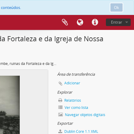
e conteúdos.
Ok
Entrar
 Fortaleza e da Igreja de Nossa
Cambambe, ruínas da Fortaleza e da Igreja de Nossa Senhora do Rosário
Área de transferência
Adicionar
Explorar
Relatórios
Ver como lista
Navegar objetos digitais
Exportar
Dublin Core 1.1 XML