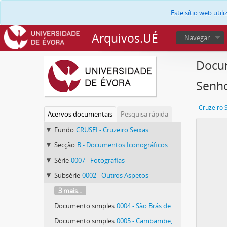
Este sítio web uti
Arquivos.UÉ
Navegar
Docum
Senho
Cruzeiro 
Acervos documentais
Pesquisa rápida
Fundo
CRUSEI - Cruzeiro Seixas
Secção
B - Documentos Iconográficos
Série
0007 - Fotografias
Subsérie
0002 - Outros Aspetos
3 mais...
Documento simples
0004 - São Brás de Alportel, levantamento cultural Setembro 1988
Documento simples
0005 - Cambambe, ruínas da Fortaleza e da Igreja de Nossa Senhora do Rosário