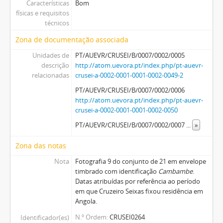
Características
Bom
físicas e requisitos
técnicos
Zona de documentação associada
Unidades de
PT/AUEVR/CRUSEI/B/0007/0002/0005
descrição
http://atom.uevora.pt/index.php/pt-auevr-
relacionadas
crusei-a-0002-0001-0001-0002-0049-2
PT/AUEVR/CRUSEI/B/0007/0002/0006
http://atom.uevora.pt/index.php/pt-auevr-
crusei-a-0002-0001-0001-0002-0050
PT/AUEVR/CRUSEI/B/0007/0002/0007
...
»
Zona das notas
Nota
Fotografia 9 do conjunto de 21 em envelope
timbrado com identificação
Cambambe
.
Datas atribuídas por referência ao período
em que Cruzeiro Seixas fixou residência em
Angola.
N.º Ordem
CRUSEI0264
Identificador(es)