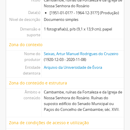
Título
Cambambe, ruínas da Fortaleza e da Igreja de
Nossa Senhora do Rosário
Data(s)
[1951-01-01?? - 1964-12-31??] (Produção)
Nível de descrição
Documento simples
Dimensão e
1 fotografia(s), p/b (9,1 x 13,9 cm); papel
suporte
Zona do contexto
Nome do
Seixas, Artur Manuel Rodrigues do Cruzeiro
produtor
(1920-12-03 - 2020-11-08)
Entidade
Arquivo da Universidade de Évora
detentora
Zona do conteúdo e estrutura
Âmbito e
Cambambe, ruínas da Fortaleza e da Igreja de
conteúdo
Nossa Senhora do Rosário. Ruínas do
suposto edifício do Senado Municipal ou
Paços do Concelho de Cambambe; séc. XVII.
Zona de condições de acesso e utilização