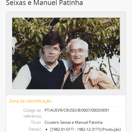
Seixas e Manuel Patinha
Zona de identificação
Código de
PT/AUEVR/CRUSEI/B/0007/0003/0091
referência
Título
Cruzeiro Seixas e Manuel Patinha
Data(s)
[1982-01-01?? - 1982-12-31??] (Produção)