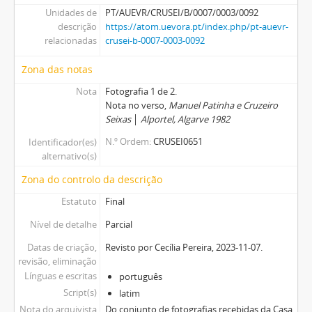
Unidades de
PT/AUEVR/CRUSEI/B/0007/0003/0092
descrição
https://atom.uevora.pt/index.php/pt-auevr-
relacionadas
crusei-b-0007-0003-0092
Zona das notas
Nota
Fotografia 1 de 2.
Nota no verso,
Manuel Patinha e Cruzeiro
Seixas
│
Alportel, Algarve 1982
N.º Ordem
CRUSEI0651
Identificador(es)
alternativo(s)
Zona do controlo da descrição
Estatuto
Final
Nível de detalhe
Parcial
Datas de criação,
Revisto por Cecília Pereira, 2023-11-07.
revisão, eliminação
Línguas e escritas
português
Script(s)
latim
Nota do arquivista
Do conjunto de fotografias recebidas da Casa