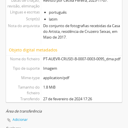
Datas de criação,
Revisto por Cecília Pereira, 2023-11-07.
revisão, eliminação
Línguas e escritas
português
Script(s)
latim
Nota do arquivista
Do conjunto de fotografias recebidas da Casa
do Artista, residência de Cruzeiro Seixas, em
Maio de 2017.
Objeto digital metadados
Nome do ficheiro
PT-AUEVR-CRUSEI-B-0007-0003-0095_dma.pdf
Tipo de suporte
Imagem
Mime-type
application/pdf
Tamanho do
1.8 MiB
ficheiro
Transferido
27 de fevereiro de 2024 17:26
Área de transferência
Adicionar