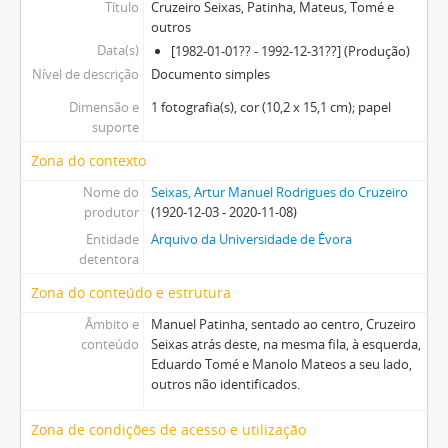
Título
Cruzeiro Seixas, Patinha, Mateus, Tomé e
outros
Data(s)
[1982-01-01?? - 1992-12-31??] (Produção)
Nível de descrição
Documento simples
Dimensão e
1 fotografia(s), cor (10,2 x 15,1 cm); papel
suporte
Zona do contexto
Nome do
Seixas, Artur Manuel Rodrigues do Cruzeiro
produtor
(1920-12-03 - 2020-11-08)
Entidade
Arquivo da Universidade de Évora
detentora
Zona do conteúdo e estrutura
Âmbito e
Manuel Patinha, sentado ao centro, Cruzeiro
conteúdo
Seixas atrás deste, na mesma fila, à esquerda,
Eduardo Tomé e Manolo Mateos a seu lado,
outros não identificados.
Zona de condições de acesso e utilização