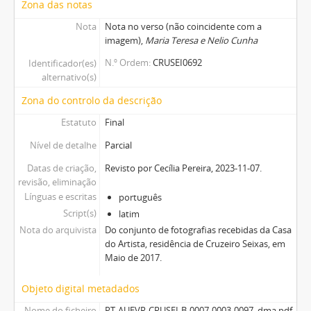
Zona das notas
Nota
Nota no verso (não coincidente com a
imagem),
Maria Teresa e Nelio Cunha
N.º Ordem
CRUSEI0692
Identificador(es)
alternativo(s)
Zona do controlo da descrição
Estatuto
Final
Nível de detalhe
Parcial
Datas de criação,
Revisto por Cecília Pereira, 2023-11-07.
revisão, eliminação
Línguas e escritas
português
Script(s)
latim
Nota do arquivista
Do conjunto de fotografias recebidas da Casa
do Artista, residência de Cruzeiro Seixas, em
Maio de 2017.
Objeto digital metadados
Nome do ficheiro
PT-AUEVR-CRUSEI-B-0007-0003-0097_dma.pdf