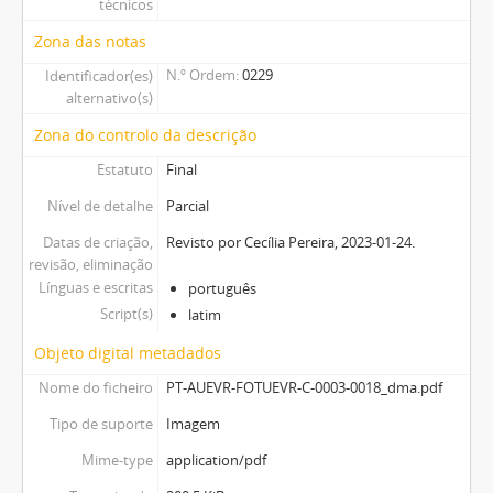
técnicos
Zona das notas
N.º Ordem
0229
Identificador(es)
alternativo(s)
Zona do controlo da descrição
Estatuto
Final
Nível de detalhe
Parcial
Datas de criação,
Revisto por Cecília Pereira, 2023-01-24.
revisão, eliminação
Línguas e escritas
português
Script(s)
latim
Objeto digital metadados
Nome do ficheiro
PT-AUEVR-FOTUEVR-C-0003-0018_dma.pdf
Tipo de suporte
Imagem
Mime-type
application/pdf