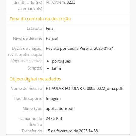
N.º Ordem
0233
Identificador(es)
alternativo(s)
Zona do controlo da descrição
Estatuto
Final
Nível de detalhe
Parcial
Datas de criação,
Revisto por Cecília Pereira, 2023-01-24.
revisão, eliminação
Línguas e escritas
português
Script(s)
latim
Objeto digital metadados
Nome do ficheiro
PT-AUEVR-FOTUEVR-C-0003-0022_dma.pdf
Tipo de suporte
Imagem
Mime-type
application/pdf
Tamanho do
247.3 KiB
ficheiro
Transferido
15 de fevereiro de 2023 14:58