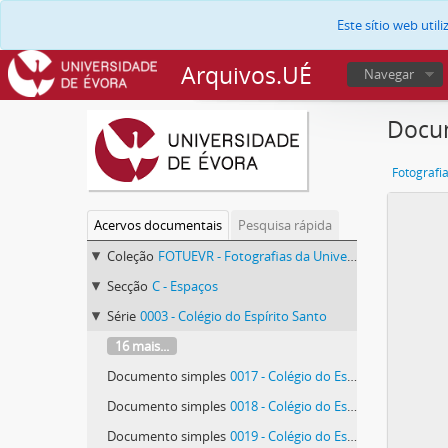
Este sítio web uti
Arquivos.UÉ
Navegar
Docum
Fotografi
Acervos documentais
Pesquisa rápida
Coleção
FOTUEVR - Fotografias da Universidade de Évora
Secção
C - Espaços
Série
0003 - Colégio do Espírito Santo
16 mais...
Documento simples
0017 - Colégio do Espírito Santo, espaços exteriores
Documento simples
0018 - Colégio do Espírito Santo, espaços exteriores
Documento simples
0019 - Colégio do Espírito Santo, espaços exteriores