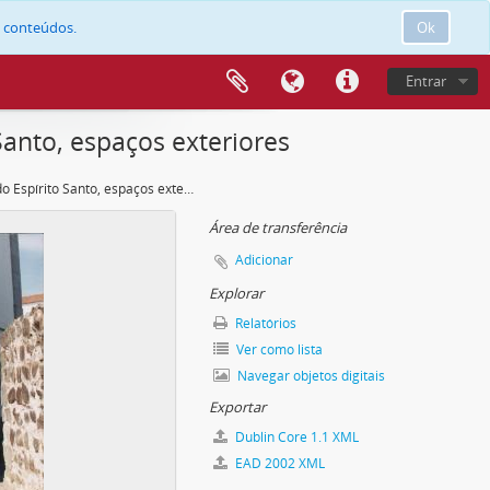
e conteúdos.
Ok
Entrar
anto, espaços exteriores
Colégio do Espírito Santo, espaços exteriores
Área de transferência
Adicionar
Explorar
Relatórios
Ver como lista
Navegar objetos digitais
Exportar
Dublin Core 1.1 XML
EAD 2002 XML