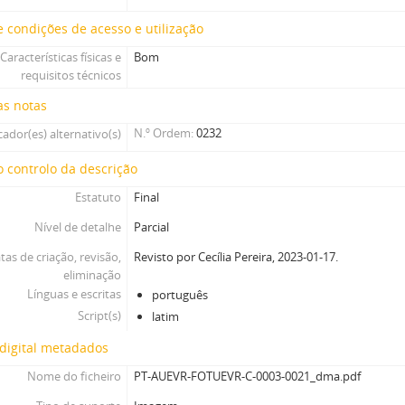
 condições de acesso e utilização
Características físicas e
Bom
requisitos técnicos
as notas
N.º Ordem
0232
cador(es) alternativo(s)
 controlo da descrição
Estatuto
Final
Nível de detalhe
Parcial
tas de criação, revisão,
Revisto por Cecília Pereira, 2023-01-17.
eliminação
Línguas e escritas
português
Script(s)
latim
digital metadados
Nome do ficheiro
PT-AUEVR-FOTUEVR-C-0003-0021_dma.pdf