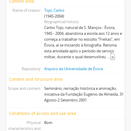
Context area
Name of creator
Tojo, Carlos
(1945-2004)
Biographical history
Carlos Tojo, natural de S. Manços - Évora,
1945 - 2004, abandona a escola aos 12 anos e
começa a trabalhar no estúdio “Freitas”, em
Évora, aí se iniciando à fotografia. Retoma
esta atividade após o período de serviço
militar, durante o qual desenvolveu
...
»
Repository
Arquivo da Universidade de Évora
Content and structure area
Scope and content
Seminário, recriação histórica e animação;
iniciativa da Fundação Eugénio de Almeida, 31
Agosto-2 Setembro 2001.
Conditions of access and use area
Physical
Bom
characteristics and