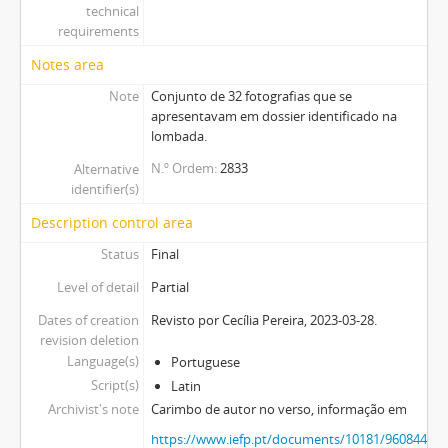
technical
requirements
Notes area
Note
Conjunto de 32 fotografias que se
apresentavam em dossier identificado na
lombada.
N.º Ordem
2833
Alternative
identifier(s)
Description control area
Status
Final
Level of detail
Partial
Dates of creation
Revisto por Cecília Pereira, 2023-03-28.
revision deletion
Language(s)
Portuguese
Script(s)
Latin
Archivist's note
Carimbo de autor no verso, informação em
https://www.iefp.pt/documents/10181/9608447