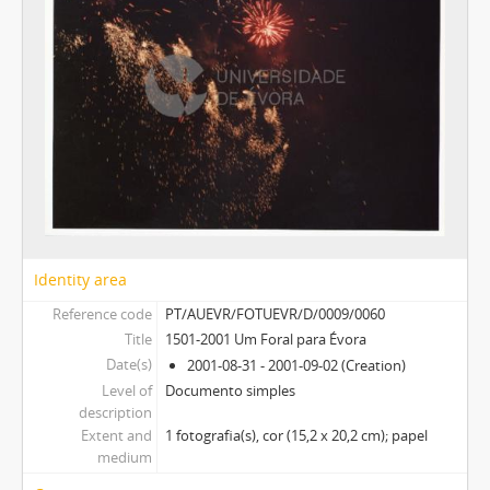
Identity area
Reference code
PT/AUEVR/FOTUEVR/D/0009/0060
Title
1501-2001 Um Foral para Évora
Date(s)
2001-08-31 - 2001-09-02 (Creation)
Level of
Documento simples
description
Extent and
1 fotografia(s), cor (15,2 x 20,2 cm); papel
medium