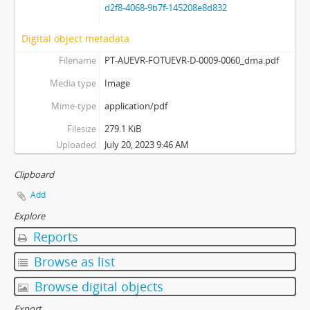
d2f8-4068-9b7f-145208e8d832
Digital object metadata
Filename
PT-AUEVR-FOTUEVR-D-0009-0060_dma.pdf
Media type
Image
Mime-type
application/pdf
Filesize
279.1 KiB
Uploaded
July 20, 2023 9:46 AM
Clipboard
Add
Explore
Reports
Browse as list
Browse digital objects
Export