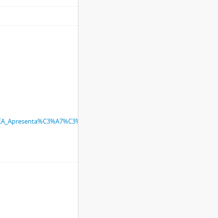
/FEA_Apresenta%C3%A7%C3%A3o/72fa7e90-