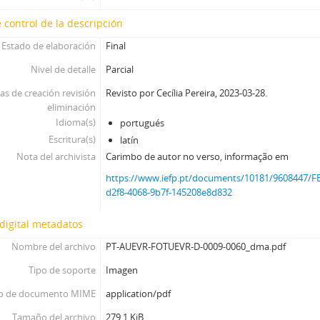
 control de la descripción
Estado de elaboración
Final
Nivel de detalle
Parcial
as de creación revisión
Revisto por Cecília Pereira, 2023-03-28.
eliminación
Idioma(s)
portugués
Escritura(s)
latín
Nota del archivista
Carimbo de autor no verso, informação em
https://www.iefp.pt/documents/10181/9608447
d2f8-4068-9b7f-145208e8d832
digital metadatos
Nombre del archivo
PT-AUEVR-FOTUEVR-D-0009-0060_dma.pdf
Tipo de soporte
Imagen
o de documento MIME
application/pdf
Tamaño del archivo
279.1 KiB