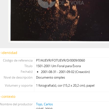
 identidad
Código de referencia
PT/AUEVR/FOTUEVR/D/0009/0060
Título
1501-2001 Um Foral para Évora
Fecha(s)
2001-08-31 - 2001-09-02 (Creación)
Nivel de descripción
Documento simples
Volumen y soporte
1 fotografia(s), cor (15,2 x 20,2 cm); papel
 contexto
Nombre del productor
Tojo, Carlos