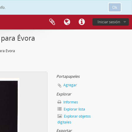
nfo.
Ok
Iniciar sesión
 para Évora
ara Évora
Portapapeles
Agregar
Explorar
Informes
Explorar lista
Explorar objetos
digitales
Exportar