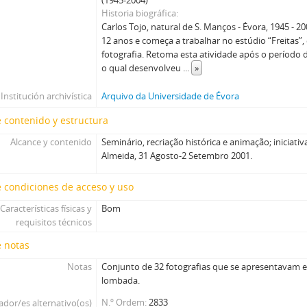
(1945-2004)
Historia biográfica
Carlos Tojo, natural de S. Manços - Évora, 1945 - 
12 anos e começa a trabalhar no estúdio “Freitas”, 
fotografia. Retoma esta atividade após o período d
o qual desenvolveu
...
»
Institución archivística
Arquivo da Universidade de Évora
 contenido y estructura
Alcance y contenido
Seminário, recriação histórica e animação; iniciat
Almeida, 31 Agosto-2 Setembro 2001.
 condiciones de acceso y uso
Características físicas y
Bom
requisitos técnicos
e notas
Notas
Conjunto de 32 fotografias que se apresentavam e
lombada.
N.º Ordem
2833
cador/es alternativo(os)