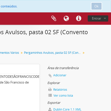
e conteúdos.
Ok
Entrar
 Avulsos, pasta 02 SF (Convento
mentos Vários
Pergaminhos Avulsos, pasta 02 SF (Convento de São Francisco de Évora).
Área de transferência
Adicionar
NVENTODESÃOFRANCISCODEÉVORA)/DOC001
de São Francisco de
Explorar
Relatórios
Ver como lista
Exportar
Dublin Core 1.1 XML