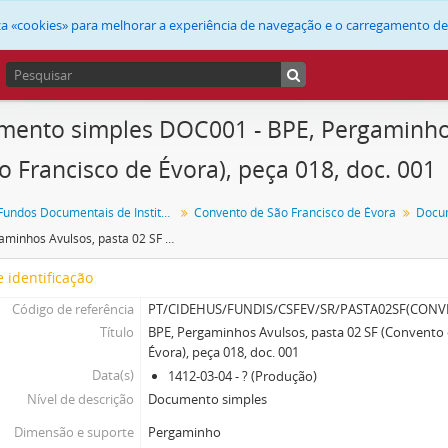
liza «cookies» para melhorar a experiência de navegação e o carregamento d
ento simples DOC001 - BPE, Pergaminhos
o Francisco de Évora), peça 018, doc. 001
FUNDIS - Fundos Documentais de Instituições do Sul
Convento de São Francisco de Évora
Docu
BPE, Pergaminhos Avulsos, pasta 02 SF (Convento de São Francisco de Évora), peça 018, doc. 001
 identificação
Código de referência
PT/CIDEHUS/FUNDIS/CSFEV/SR/PASTA02SF(CO
Título
BPE, Pergaminhos Avulsos, pasta 02 SF (Convento 
Évora), peça 018, doc. 001
Data(s)
1412-03-04 - ? (Produção)
Nível de descrição
Documento simples
Dimensão e suporte
Pergaminho