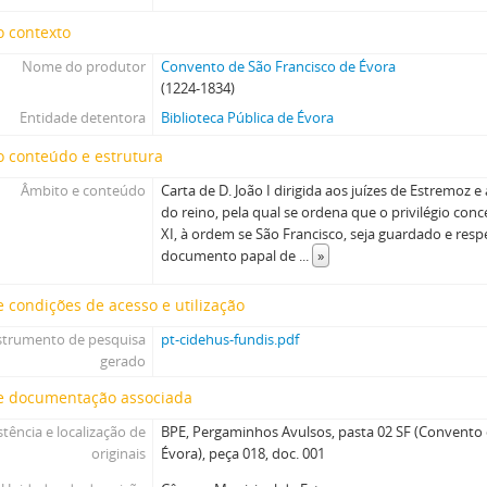
o contexto
Nome do produtor
Convento de São Francisco de Évora
(1224-1834)
Entidade detentora
Biblioteca Pública de Évora
 conteúdo e estrutura
Âmbito e conteúdo
Carta de D. João I dirigida aos juízes de Estremoz e 
do reino, pela qual se ordena que o privilégio co
XI, à ordem se São Francisco, seja guardado e resp
documento papal de
...
»
 condições de acesso e utilização
strumento de pesquisa
pt-cidehus-fundis.pdf
gerado
e documentação associada
stência e localização de
BPE, Pergaminhos Avulsos, pasta 02 SF (Convento 
originais
Évora), peça 018, doc. 001