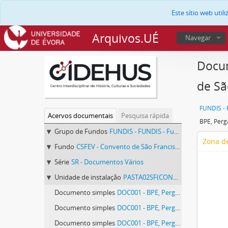
Este sítio web uti
Arquivos.UÉ
Navegar
Docum
de Sã
Acervos documentais
Pesquisa rápida
Grupo de Fundos
FUNDIS - FUNDIS - Fundos Documentais de Instituições do Sul
Zona de
Fundo
CSFEV - Convento de São Francisco de Évora
Série
SR - Documentos Vários
Unidade de instalação
PASTA02SF(CONVENTODESÃOFRANCISCODEÉVORA) - Pergaminhos Avulsos, pasta 02 SF (Convento de São Francisco de Évora).
Documento simples
DOC001 - BPE, Pergaminhos Avulsos, pasta 02 SF (Convento de São Francisco de Évora), peça 004, doc. 001
Documento simples
DOC001 - BPE, Pergaminhos Avulsos, pasta 02 SF (Convento de São Francisco de Évora), peça 006, doc. 001
Documento simples
DOC001 - BPE, Pergaminhos Avulsos, pasta 02 SF (Convento de São Francisco de Évora), peça 008, doc. 001