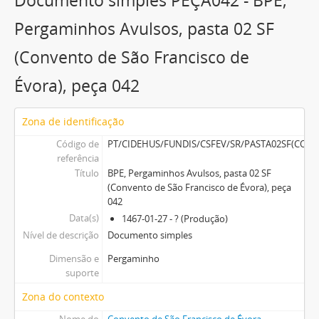
Documento simples PEÇA042 - BPE,
Documento simples
PEÇA046 - BPE, Pergaminhos Avulsos, pasta 02 SF (Convento de São Francisco de Évora), peça 046
Pergaminhos Avulsos, pasta 02 SF
12 mais...
(Convento de São Francisco de
Évora), peça 042
Zona de identificação
Código de
PT/CIDEHUS/FUNDIS/CSFEV/SR/PASTA02SF(CO
referência
Título
BPE, Pergaminhos Avulsos, pasta 02 SF
(Convento de São Francisco de Évora), peça
042
Data(s)
1467-01-27 - ? (Produção)
Nível de descrição
Documento simples
Dimensão e
Pergaminho
suporte
Zona do contexto