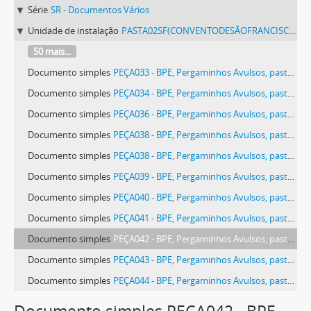
Série
SR - Documentos Vários
Unidade de instalação
PASTA02SF(CONVENTODESÃOFRANCISCODEÉVORA) - Pergaminhos Avulsos, pasta 02 SF (Convento de São Francisco de Évora).
50 mais...
Documento simples
PEÇA033 - BPE, Pergaminhos Avulsos, pasta 02 SF (Convento de São Francisco de Évora), peça 033
Documento simples
PEÇA034 - BPE, Pergaminhos Avulsos, pasta 02 SF (Convento de São Francisco de Évora), peça 034
Documento simples
PEÇA036 - BPE, Pergaminhos Avulsos, pasta 02 SF (Convento de São Francisco de Évora), peça 036
Documento simples
PEÇA038 - BPE, Pergaminhos Avulsos, pasta 02 SF (Convento de São Francisco de Évora), peça 038
Documento simples
PEÇA038 - BPE, Pergaminhos Avulsos, pasta 02 SF (Convento de São Francisco de Évora), peça 038
Documento simples
PEÇA039 - BPE, Pergaminhos Avulsos, pasta 02 SF (Convento de São Francisco de Évora), peça 039
Documento simples
PEÇA040 - BPE, Pergaminhos Avulsos, pasta 02 SF (Convento de São Francisco de Évora), peça 040
Documento simples
PEÇA041 - BPE, Pergaminhos Avulsos, pasta 02 SF (Convento de São Francisco de Évora), peça 041
Documento simples
PEÇA042 - BPE, Pergaminhos Avulsos, pasta 02 SF (Convento de São Francisco de Évora), peça 042
Documento simples
PEÇA043 - BPE, Pergaminhos Avulsos, pasta 02 SF (Convento de São Francisco de Évora), peça 043
Documento simples
PEÇA044 - BPE, Pergaminhos Avulsos, pasta 02 SF (Convento de São Francisco de Évora), peça 044
Documento simples
PEÇA045 - BPE, Pergaminhos Avulsos, pasta 02 SF (Convento de São Francisco de Évora), peça 045