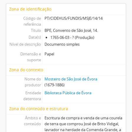
Zona de identificação
Código de
PT/CIDEHUS/FUNDIS/MSJE/14/14
referência
Título
BPE, Convento de São José, 14.
Data(s)
1765-06-03 - ? (Produção)
Nível de descrição
Documento simples
Dimensão e
Papel
suporte
Zona do contexto
Nome do
Mosteiro de São José de Évora
produtor
(1679-1886)
Entidade
Biblioteca Pública de Évora
detentora
Zona do conteúdo e estrutura
Âmbito e
Escritura de compra e venda de uma courela
conteúdo
de terra que comprou José de Brito Vidigal,
lavrador na herdade da Comenda Grande, a