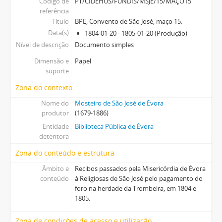
Código de
PT/CIDEHUS/FUNDIS/MSJE/15/MAÇO15
referência
Título
BPE, Convento de São José, maço 15.
Data(s)
1804-01-20 - 1805-01-20 (Produção)
Nível de descrição
Documento simples
Dimensão e
Papel
suporte
Zona do contexto
Nome do
Mosteiro de São José de Évora
produtor
(1679-1886)
Entidade
Biblioteca Pública de Évora
detentora
Zona do conteúdo e estrutura
Âmbito e
Recibos passados pela Misericórdia de Évora
conteúdo
à Religiosas de São José pelo pagamento do
foro na herdade da Trombeira, em 1804 e
1805.
Zona de condições de acesso e utilização