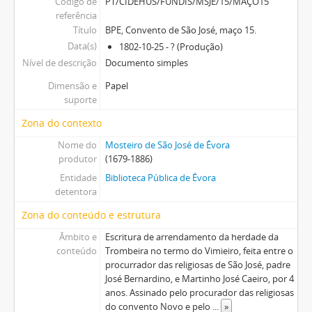
Código de
PT/CIDEHUS/FUNDIS/MSJE/15/MAÇO15
referência
Título
BPE, Convento de São José, maço 15.
Data(s)
1802-10-25 - ? (Produção)
Nível de descrição
Documento simples
Dimensão e
Papel
suporte
Zona do contexto
Nome do
Mosteiro de São José de Évora
produtor
(1679-1886)
Entidade
Biblioteca Pública de Évora
detentora
Zona do conteúdo e estrutura
Âmbito e
Escritura de arrendamento da herdade da
conteúdo
Trombeira no termo do Vimieiro, feita entre o
procurrador das religiosas de São José, padre
José Bernardino, e Martinho José Caeiro, por 4
anos. Assinado pelo procurador das religiosas
do convento Novo e pelo
...
»