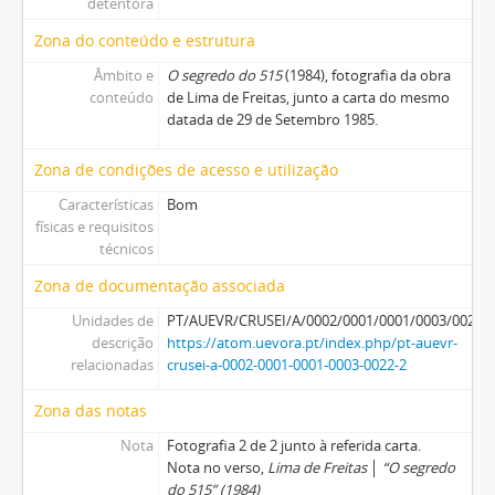
detentora
Zona do conteúdo e estrutura
Âmbito e
O segredo do 515
(1984), fotografia da obra
conteúdo
de Lima de Freitas, junto a carta do mesmo
datada de 29 de Setembro 1985.
Zona de condições de acesso e utilização
Características
Bom
físicas e requisitos
técnicos
Zona de documentação associada
Unidades de
PT/AUEVR/CRUSEI/A/0002/0001/0001/0003/0021
descrição
https://atom.uevora.pt/index.php/pt-auevr-
relacionadas
crusei-a-0002-0001-0001-0003-0022-2
Zona das notas
Nota
Fotografia 2 de 2 junto à referida carta.
Nota no verso,
Lima de Freitas
│
“O segredo
do 515” (1984)