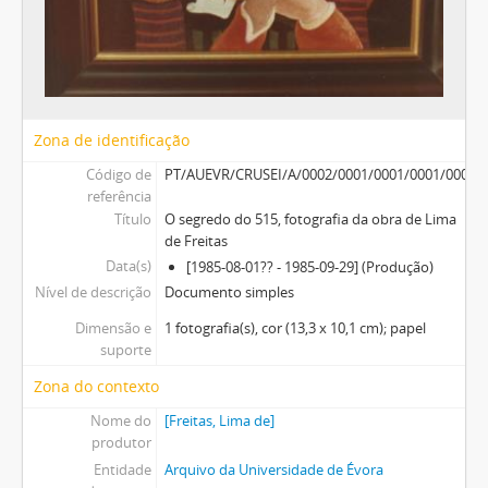
Zona de identificação
Código de
PT/AUEVR/CRUSEI/A/0002/0001/0001/0001/0003
referência
Título
O segredo do 515, fotografia da obra de Lima
de Freitas
Data(s)
[1985-08-01?? - 1985-09-29] (Produção)
Nível de descrição
Documento simples
Dimensão e
1 fotografia(s), cor (13,3 x 10,1 cm); papel
suporte
Zona do contexto
Nome do
[Freitas, Lima de]
produtor
Entidade
Arquivo da Universidade de Évora