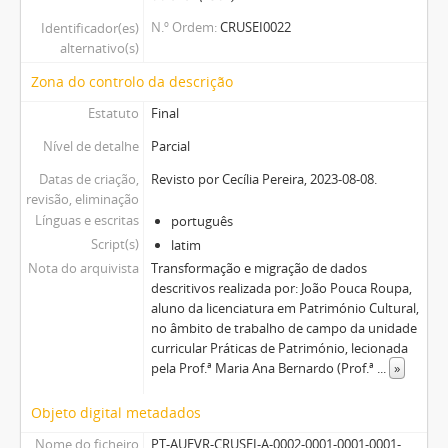
N.º Ordem
CRUSEI0022
Identificador(es)
alternativo(s)
Zona do controlo da descrição
Estatuto
Final
Nível de detalhe
Parcial
Datas de criação,
Revisto por Cecília Pereira, 2023-08-08.
revisão, eliminação
Línguas e escritas
português
Script(s)
latim
Nota do arquivista
Transformação e migração de dados
descritivos realizada por: João Pouca Roupa,
aluno da licenciatura em Património Cultural,
no âmbito de trabalho de campo da unidade
curricular Práticas de Património, lecionada
pela Prof.ª Maria Ana Bernardo (Prof.ª
...
»
Objeto digital metadados
Nome do ficheiro
PT-AUEVR-CRUSEI-A-0002-0001-0001-0001-