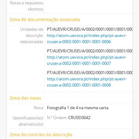
físicas e requisitos
técnicos
Zona de documentação associada
Unidades de
PT/AUEVR/CRUSEI/A/0002/0001/0001/0001/0006
descrição
http://atom.uevora.pt/index.php/pt-auevr-
relacionadas
crusei-a-0002-0001-0001-0001-0006
PT/AUEVR/CRUSEI/A/0002/0001/0001/0001/0007
http://atom.uevora.pt/index.php/pt-auevr-
crusei-a-0002-0001-0001-0001-0007
PT/AUEVR/CRUSEI/A/0002/0001/0001/0001/0008
http://atom.uevora.pt/index.php/pt-auevr-
crusei-a-0002-0001-0001-0001-0008
Zona das notas
Nota
Fotografia 1 de 4 na mesma carta.
N.º Ordem
CRUSEI0042
Identificador(es)
alternativo(s)
Zona do controlo da descrição