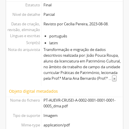
Estatuto
Final
Nível de detalhe
Parcial
Datas de criação,
Revisto por Cecília Pereira, 2023-08-08.
revisão, eliminação
Línguas e escritas
português
Script(s)
latim
Nota do arquivista
Transformação e migração de dados
descritivos realizada por: João Pouca Roupa,
aluno da licenciatura em Património Cultural,
no âmbito de trabalho de campo da unidade
curricular Práticas de Património, lecionada
pela Prof.ª Maria Ana Bernardo (Prof.ª
...
»
Objeto digital metadados
Nome do ficheiro
PT-AUEVR-CRUSEI-A-0002-0001-0001-0001-
0005_dma.pdf
Tipo de suporte
Imagem
Mime-type
application/pdf