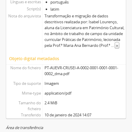
Línguas e escritas
português
Script(s)
latim
Nota do arquivista
Transformação e migração de dados
descritivos realizada por: Isabel Lourenço,
aluna da Licenciatura em Património Cultural,
no âmbito de trabalho de campo da unidade
curricular Práticas de Património, lecionada
pela Prof.ª Maria Ana Bernardo (Prof.ª
...
»
Objeto digital metadados
Nome do ficheiro
PT-AUEVR-CRUSEI-A-0002-0001-0001-0001-
0002_dma.pdf
Tipo de suporte
Imagem
Mime-type
application/pdf
Tamanho do
2.4 MiB
ficheiro
Transferido
10 de janeiro de 2024 14:07
Área de transferência