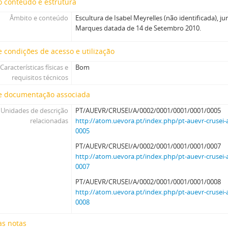
 conteúdo e estrutura
Âmbito e conteúdo
Escultura de Isabel Meyrelles (não identificada), j
Marques datada de 14 de Setembro 2010.
 condições de acesso e utilização
Características físicas e
Bom
requisitos técnicos
e documentação associada
Unidades de descrição
PT/AUEVR/CRUSEI/A/0002/0001/0001/0001/0005
relacionadas
http://atom.uevora.pt/index.php/pt-auevr-crusei-
0005
PT/AUEVR/CRUSEI/A/0002/0001/0001/0001/0007
http://atom.uevora.pt/index.php/pt-auevr-crusei-
0007
PT/AUEVR/CRUSEI/A/0002/0001/0001/0001/0008
http://atom.uevora.pt/index.php/pt-auevr-crusei-
0008
as notas