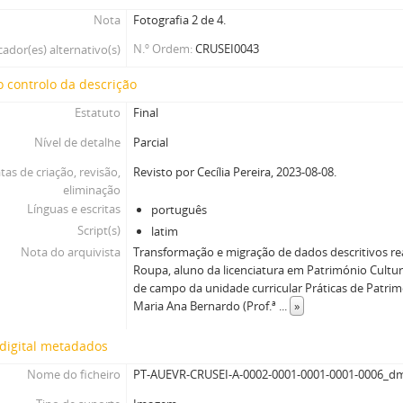
Nota
Fotografia 2 de 4.
N.º Ordem
CRUSEI0043
cador(es) alternativo(s)
 controlo da descrição
Estatuto
Final
Nível de detalhe
Parcial
tas de criação, revisão,
Revisto por Cecília Pereira, 2023-08-08.
eliminação
Línguas e escritas
português
Script(s)
latim
Nota do arquivista
Transformação e migração de dados descritivos re
Roupa, aluno da licenciatura em Património Cultur
de campo da unidade curricular Práticas de Patrimó
Maria Ana Bernardo (Prof.ª
...
»
digital metadados
Nome do ficheiro
PT-AUEVR-CRUSEI-A-0002-0001-0001-0001-0006_d