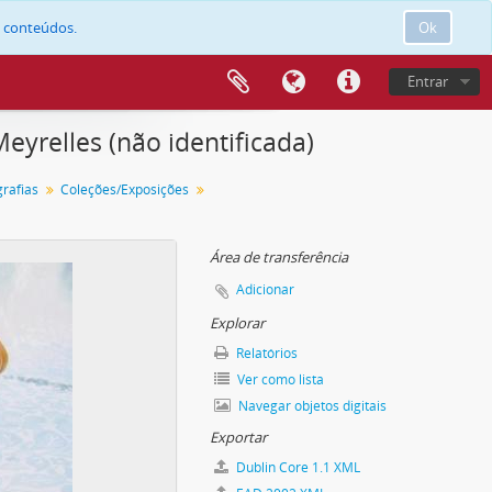
e conteúdos.
Ok
Entrar
eyrelles (não identificada)
grafias
Coleções/Exposições
Área de transferência
Adicionar
Explorar
Relatórios
Ver como lista
Navegar objetos digitais
Exportar
Dublin Core 1.1 XML