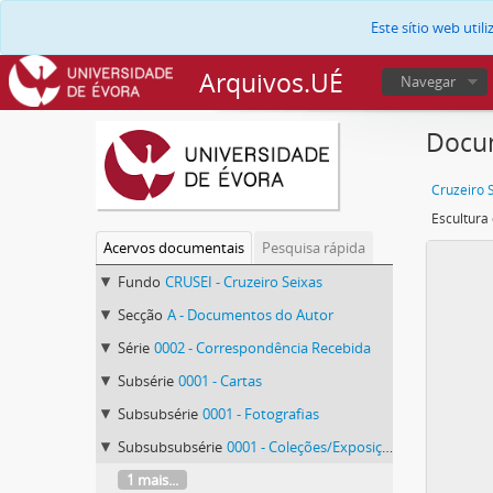
Este sítio web uti
Arquivos.UÉ
Navegar
Docum
Cruzeiro 
Acervos documentais
Pesquisa rápida
Fundo
CRUSEI - Cruzeiro Seixas
Secção
A - Documentos do Autor
Série
0002 - Correspondência Recebida
Subsérie
0001 - Cartas
Subsubsérie
0001 - Fotografias
Subsubsubsérie
0001 - Coleções/Exposições
1 mais...