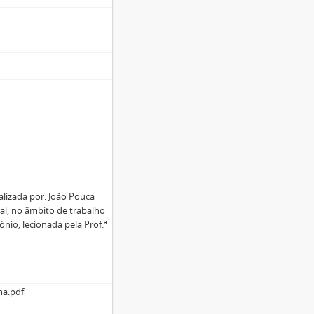
alizada por: João Pouca
al, no âmbito de trabalho
nio, lecionada pela Prof.ª
ma.pdf