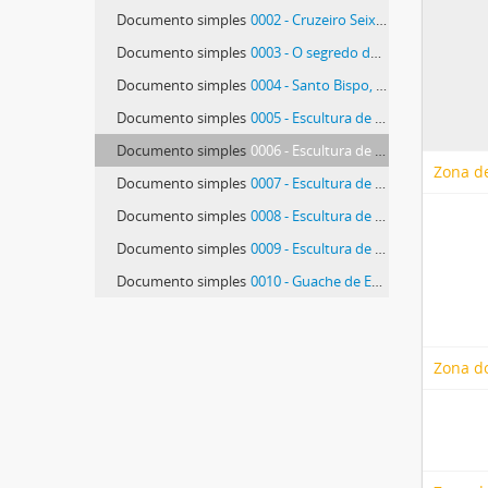
Documento simples
0002 - Cruzeiro Seixas e P. López-Barxas na inauguração da exposição em Famalicão
Documento simples
0003 - O segredo do 515, fotografia da obra de Lima de Freitas
Documento simples
0004 - Santo Bispo, fotografia de pintura de Rui Carita
Documento simples
0005 - Escultura de Isabel Meyrelles (não identificada)
Documento simples
0006 - Escultura de Isabel Meyrelles (não identificada)
Zona de
Documento simples
0007 - Escultura de Isabel Meyrelles (não identificada)
Documento simples
0008 - Escultura de Isabel Meyrelles (não identificada)
Documento simples
0009 - Escultura de Isabel Meyrelles (não identificada)
Documento simples
0010 - Guache de Eugenio Granell
83 mais...
Zona d