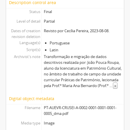
Description control area
Status
Final
Level of detail
Partial
Dates of creation
Revisto por Cecília Pereira, 2023-08-08.
revision deletion
Language(s)
Portuguese
Script(s)
Latin
Archivist's note
Transformação e migração de dados
descritivos realizada por: João Pouca Roupa,
aluno da licenciatura em Património Cultural,
no âmbito de trabalho de campo da unidade
curricular Práticas de Património, lecionada
pela Prof.ª Maria Ana Bernardo (Prof.ª
...
»
Digital object metadata
Filename
PT-AUEVR-CRUSEI-A-0002-0001-0001-0001-
0005_dma.pdf
Media type
Image