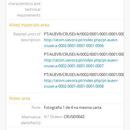
characteristics and
technical
requirements
Allied materials area
Related units of
PT/AUEVR/CRUSEI/A/0002/0001/0001/0001/0006
description
http://atom.uevora.pt/index.php/pt-auevr-
crusei-a-0002-0001-0001-0001-0006
PT/AUEVR/CRUSEI/A/0002/0001/0001/0001/0007
http://atom.uevora.pt/index.php/pt-auevr-
crusei-a-0002-0001-0001-0001-0007
PT/AUEVR/CRUSEI/A/0002/0001/0001/0001/0008
http://atom.uevora.pt/index.php/pt-auevr-
crusei-a-0002-0001-0001-0001-0008
Notes area
Note
Fotografia 1 de 4 na mesma carta.
N.º Ordem
CRUSEI0042
Alternative
identifier(s)