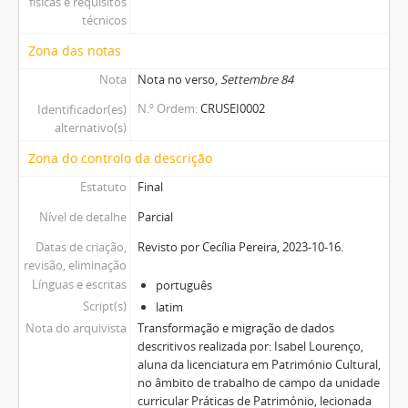
físicas e requisitos
técnicos
Zona das notas
Nota
Nota no verso,
Settembre 84
N.º Ordem
CRUSEI0002
Identificador(es)
alternativo(s)
Zona do controlo da descrição
Estatuto
Final
Nível de detalhe
Parcial
Datas de criação,
Revisto por Cecília Pereira, 2023-10-16.
revisão, eliminação
Línguas e escritas
português
Script(s)
latim
Nota do arquivista
Transformação e migração de dados
descritivos realizada por: Isabel Lourenço,
aluna da licenciatura em Património Cultural,
no âmbito de trabalho de campo da unidade
curricular Práticas de Património, lecionada