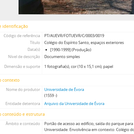
 identificação
Código de referência
PT/AUEVR/FOTUEVR/C/0003/0019
Título
Colégio do Espírito Santo, espaços exteriores
Data(s)
[1990-1999] (Produção)
Nível de descrição
Documento simples
Dimensão e suporte
1 fotografia(s), cor (10 x 15,1 cm); papel
o contexto
Nome do produtor
Universidade de Évora
(1559 -)
Entidade detentora
Arquivo da Universidade de Évora
 conteúdo e estrutura
Âmbito e conteúdo
Portão de acesso ao edifício, saída do parque para
Universidade. Envolvência em contexto: Colégio do