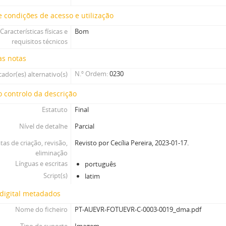
 condições de acesso e utilização
Características físicas e
Bom
requisitos técnicos
as notas
N.º Ordem
0230
cador(es) alternativo(s)
 controlo da descrição
Estatuto
Final
Nível de detalhe
Parcial
tas de criação, revisão,
Revisto por Cecília Pereira, 2023-01-17.
eliminação
Línguas e escritas
português
Script(s)
latim
digital metadados
Nome do ficheiro
PT-AUEVR-FOTUEVR-C-0003-0019_dma.pdf