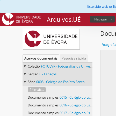
Este sítio web uti
Arquivos.UÉ
Navegar
Docum
Fotografi
Acervos documentais
Pesquisa rápida
Coleção
FOTUEVR - Fotografias da Universidade de Évora
Secção
C - Espaços
Série
0003 - Colégio do Espírito Santo
14 mais...
Documento simples
0015 - Colégio do Espírito Santo, espaços exteriores
Documento simples
0016 - Colégio do Espírito Santo, espaços exteriores
Documento simples
0017 - Colégio do Espírito Santo, espaços exteriores