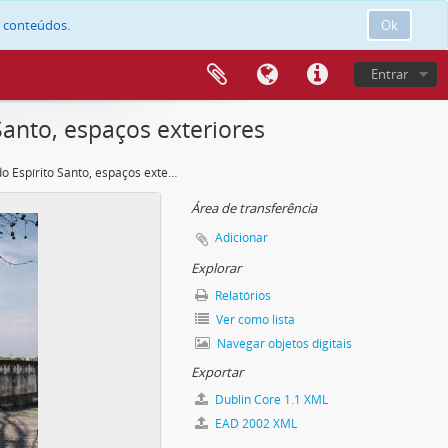
e conteúdos.
Ok
Entrar
anto, espaços exteriores
Colégio do Espírito Santo, espaços exteriores
Área de transferência
Adicionar
Explorar
Relatórios
Ver como lista
Navegar objetos digitais
Exportar
Dublin Core 1.1 XML
EAD 2002 XML