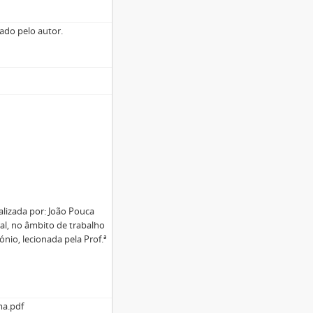
nado pelo autor.
alizada por: João Pouca
al, no âmbito de trabalho
nio, lecionada pela Prof.ª
ma.pdf