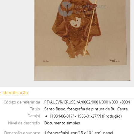
 identificação
Código de referência
PT/AUEVR/CRUSEI/A/0002/0001/0001/0001/0004
Título
Santo Bispo, fotografia de pintura de Rui Carita
Data(s)
[1984-06-01?? - 1986-01-27??] (Produção)
Nível de descrição
Documento simples
Dimensão e suporte
1 fotografia(s), cor (15 x 10,1 cm); papel