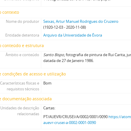
o contexto
Nome do produtor
Seixas, Artur Manuel Rodrigues do Cruzeiro
(1920-12-03 - 2020-11-08)
Entidade detentora
Arquivo da Universidade de Évora
 conteúdo e estrutura
Âmbito e conteúdo
Santo Bispo
, fotografia de pintura de Rui Carita, 
datada de 27 de Janeiro 1986.
 condições de acesso e utilização
Características físicas e
Bom
requisitos técnicos
e documentação associada
Unidades de descrição
Cartas:
relacionadas
PT/AUEVR/CRUSEI/A/0002/0001/0090
https://atom
auevr-crusei-a-0002-0001-0090