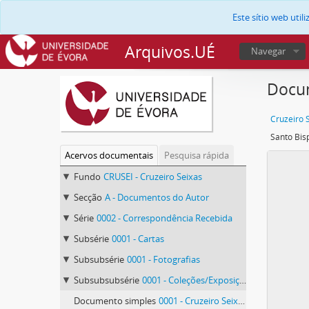
Este sítio web uti
Arquivos.UÉ
Navegar
Docum
Cruzeiro 
Acervos documentais
Pesquisa rápida
Fundo
CRUSEI - Cruzeiro Seixas
Secção
A - Documentos do Autor
Série
0002 - Correspondência Recebida
Subsérie
0001 - Cartas
Subsubsérie
0001 - Fotografias
Subsubsubsérie
0001 - Coleções/Exposições
Documento simples
0001 - Cruzeiro Seixas e amigos na inauguração da exposição em Famalicão