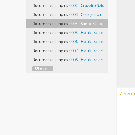
Documento simples
0002 - Cruzeiro Seixas e P. López-Barxas na inauguração da exposição em Famalicão
Documento simples
0003 - O segredo do 515, fotografia da obra de Lima de Freitas
Documento simples
0004 - Santo Bispo, fotografia de pintura de Rui Carita
Documento simples
0005 - Escultura de Isabel Meyrelles (não identificada)
Documento simples
0006 - Escultura de Isabel Meyrelles (não identificada)
Documento simples
0007 - Escultura de Isabel Meyrelles (não identificada)
Documento simples
0008 - Escultura de Isabel Meyrelles (não identificada)
85 mais...
Zona de