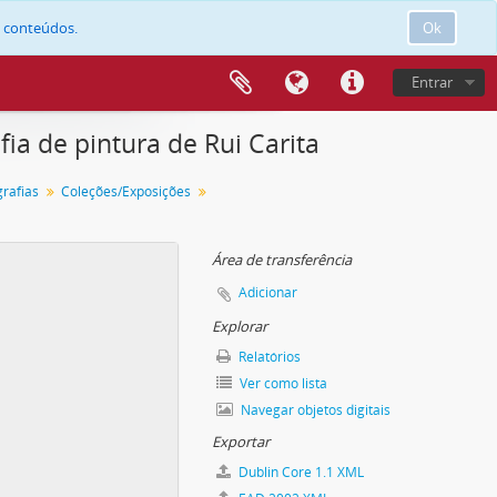
e conteúdos.
Ok
Entrar
ia de pintura de Rui Carita
grafias
Coleções/Exposições
Área de transferência
Adicionar
Explorar
Relatórios
Ver como lista
Navegar objetos digitais
Exportar
Dublin Core 1.1 XML