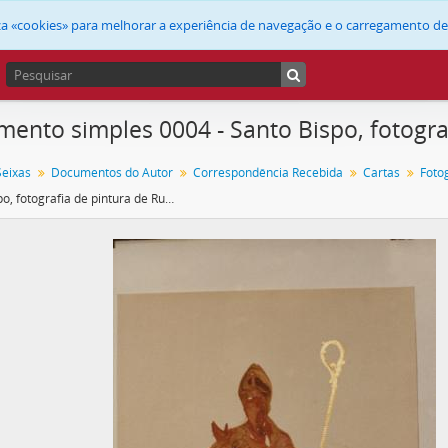
liza «cookies» para melhorar a experiência de navegação e o carregamento d
ento simples 0004 - Santo Bispo, fotograf
Seixas
Documentos do Autor
Correspondência Recebida
Cartas
Foto
Santo Bispo, fotografia de pintura de Rui Carita