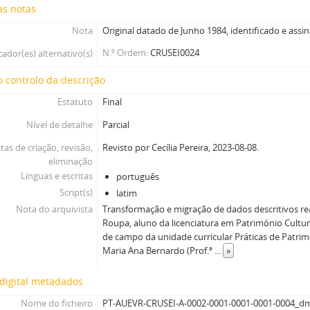
as notas
Nota
Original datado de Junho 1984, identificado e assi
N.º Ordem
CRUSEI0024
cador(es) alternativo(s)
 controlo da descrição
Estatuto
Final
Nível de detalhe
Parcial
tas de criação, revisão,
Revisto por Cecília Pereira, 2023-08-08.
eliminação
Línguas e escritas
português
Script(s)
latim
Nota do arquivista
Transformação e migração de dados descritivos re
Roupa, aluno da licenciatura em Património Cultur
de campo da unidade curricular Práticas de Patrimó
Maria Ana Bernardo (Prof.ª
...
»
digital metadados
Nome do ficheiro
PT-AUEVR-CRUSEI-A-0002-0001-0001-0001-0004_d