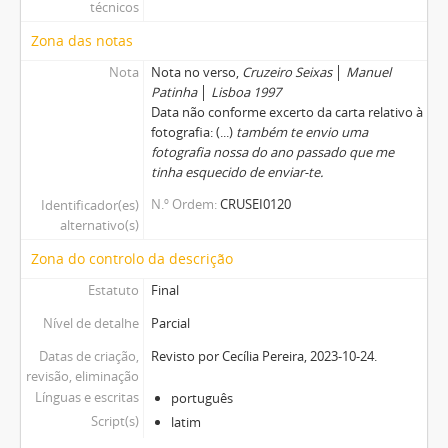
técnicos
Zona das notas
Nota
Nota no verso,
Cruzeiro Seixas
│
Manuel
Patinha
│
Lisboa 1997
Data não conforme excerto da carta relativo à
fotografia: (...)
também te envio uma
fotografia nossa do ano passado que me
tinha esquecido de enviar-te.
N.º Ordem
CRUSEI0120
Identificador(es)
alternativo(s)
Zona do controlo da descrição
Estatuto
Final
Nível de detalhe
Parcial
Datas de criação,
Revisto por Cecília Pereira, 2023-10-24.
revisão, eliminação
Línguas e escritas
português
Script(s)
latim