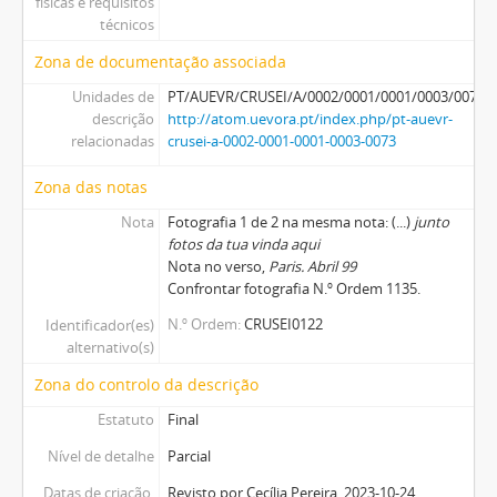
físicas e requisitos
técnicos
Zona de documentação associada
Unidades de
PT/AUEVR/CRUSEI/A/0002/0001/0001/0003/0073
descrição
http://atom.uevora.pt/index.php/pt-auevr-
relacionadas
crusei-a-0002-0001-0001-0003-0073
Zona das notas
Nota
Fotografia 1 de 2 na mesma nota: (...)
junto
fotos da tua vinda aqui
Nota no verso,
Paris. Abril 99
Confrontar fotografia N.º Ordem 1135.
N.º Ordem
CRUSEI0122
Identificador(es)
alternativo(s)
Zona do controlo da descrição
Estatuto
Final
Nível de detalhe
Parcial
Datas de criação,
Revisto por Cecília Pereira, 2023-10-24.