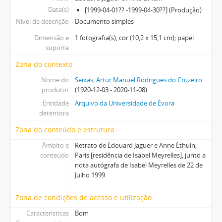
Data(s)
[1999-04-01?? -1999-04-30??] (Produção)
Nível de descrição
Documento simples
Dimensão e
1 fotografia(s), cor (10,2 x 15,1 cm); papel
suporte
Zona do contexto
Nome do
Seixas, Artur Manuel Rodrigues do Cruzeiro
produtor
(1920-12-03 - 2020-11-08)
Entidade
Arquivo da Universidade de Évora
detentora
Zona do conteúdo e estrutura
Âmbito e
Retrato de Édouard Jaguer e Anne Éthuin,
conteúdo
Paris [residência de Isabel Meyrelles], junto a
nota autógrafa de Isabel Meyrelles de 22 de
Julho 1999.
Zona de condições de acesso e utilização
Características
Bom