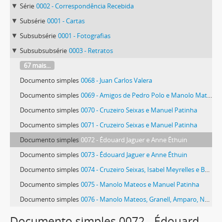
Série
0002 - Correspondência Recebida
Subsérie
0001 - Cartas
Subsubsérie
0001 - Fotografias
Subsubsubsérie
0003 - Retratos
67 mais...
Documento simples
0068 - Juan Carlos Valera
Documento simples
0069 - Amigos de Pedro Polo e Manolo Mateos
Documento simples
0070 - Cruzeiro Seixas e Manuel Patinha
Documento simples
0071 - Cruzeiro Seixas e Manuel Patinha
Documento simples
0072 - Édouard Jaguer e Anne Éthuin
Documento simples
0073 - Édouard Jaguer e Anne Éthuin
Documento simples
0074 - Cruzeiro Seixas, Isabel Meyrelles e Benjamin Marques
Documento simples
0075 - Manolo Mateos e Manuel Patinha
Documento simples
0076 - Manolo Mateos, Granell, Amparo, Natalia, Philip West e Pedro Polo
44 mais...
Documento simples 0072 - Édouard