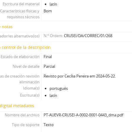
Escritura del material
latín
Características físicas y
Bom
requisitos técnicos
e notas
N.º Ordem
CRUSEI/DA/CORREC/01/268
cador/es alternativo(os)
 control de la descripción
Estado de elaboración
Final
Nivel de detalle
Parcial
as de creación revisión
Revisto por Cecília Pereira em 2024-05-22.
eliminación
Idioma(s)
portugués
Escritura(s)
latín
digital metadatos
Nombre del archivo
PT-AUEVR-CRUSEI-A-0002-0001-0443_dma.pdf
Tipo de soporte
Texto