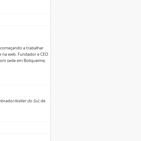
, começando a trabalhar
rde na web. Fundador e CEO
 com sede em Boliqueime,
imbrado/
Atelier do Sul
, de