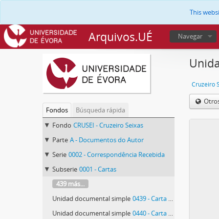
This webs
Arquivos.UÉ
Navegar
Unida
Cruzeiro 
Otro
Fondos
Búsqueda rápida
Fondo
CRUSEI - Cruzeiro Seixas
Parte
A - Documentos do Autor
Serie
0002 - Correspondência Recebida
Subserie
0001 - Cartas
439 más...
Unidad documental simple
0439 - Carta de Paula
Unidad documental simple
0440 - Carta de [Maria do] Carmo [Gaivão de Tavares] Risques Pereira