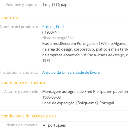
Volumen y soporte
1 mç. (1 f.); papel
 contexto
Nombre del productor
Phillips, Fred
([1930??-])
Historia biográfica
Fixou residência em Portugal em 1973, no Algarve
na área do design, corporativo, gráfico e mais ta
da empresa
Atelier do Sul Consultores de Design
,
1979.
Institución archivística
Arquivo da Universidade de Évora
 contenido y estructura
Alcance y contenido
Mensagem autógrafa de Fred Phillips, em papel t
1986-08-08.
Local de expedição: [Boliqueime], Portugal
 condiciones de acceso y uso
Idioma del material
portugués