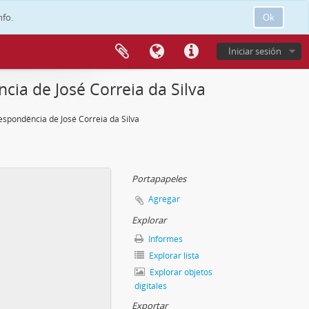
nfo.
Ok
Iniciar sesión
ia de José Correia da Silva
espondência de José Correia da Silva
Portapapeles
Agregar
Explorar
Informes
Explorar lista
Explorar objetos
digitales
Exportar