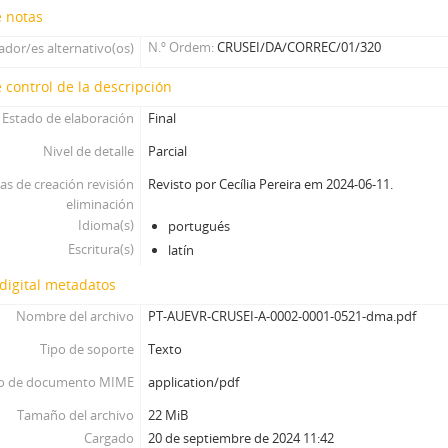
e notas
N.º Ordem
CRUSEI/DA/CORREC/01/320
cador/es alternativo(os)
 control de la descripción
Estado de elaboración
Final
Nivel de detalle
Parcial
as de creación revisión
Revisto por Cecília Pereira em 2024-06-11.
eliminación
Idioma(s)
portugués
Escritura(s)
latín
digital metadatos
Nombre del archivo
PT-AUEVR-CRUSEI-A-0002-0001-0521-dma.pdf
Tipo de soporte
Texto
o de documento MIME
application/pdf
Tamaño del archivo
22 MiB
Cargado
20 de septiembre de 2024 11:42