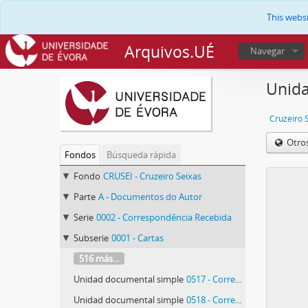
This webs
Arquivos.UÉ
Navegar
Unida
Cruzeiro 
Otro
Fondos
Búsqueda rápida
Fondo
CRUSEI - Cruzeiro Seixas
Parte
A - Documentos do Autor
Serie
0002 - Correspondência Recebida
Subserie
0001 - Cartas
516 más...
Unidad documental simple
0517 - Correspondência de Maria Rita Andrea de Figueiredo Rodrigues Seixas
Unidad documental simple
0518 - Correspondência de Maria Rita Andrea de Figueiredo Rodrigues Seixas