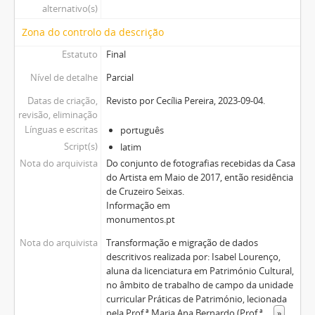
alternativo(s)
Zona do controlo da descrição
Estatuto
Final
Nível de detalhe
Parcial
Datas de criação,
Revisto por Cecília Pereira, 2023-09-04.
revisão, eliminação
Línguas e escritas
português
Script(s)
latim
Nota do arquivista
Do conjunto de fotografias recebidas da Casa
do Artista em Maio de 2017, então residência
de Cruzeiro Seixas.
Informação em
monumentos.pt
Nota do arquivista
Transformação e migração de dados
descritivos realizada por: Isabel Lourenço,
aluna da licenciatura em Património Cultural,
no âmbito de trabalho de campo da unidade
curricular Práticas de Património, lecionada
pela Prof.ª Maria Ana Bernardo (Prof.ª
...
»