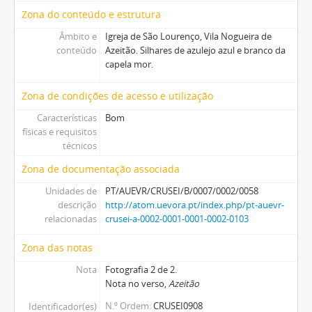
Zona do conteúdo e estrutura
Âmbito e
Igreja de São Lourenço, Vila Nogueira de
conteúdo
Azeitão. Silhares de azulejo azul e branco da
capela mor.
Zona de condições de acesso e utilização
Características
Bom
físicas e requisitos
técnicos
Zona de documentação associada
Unidades de
PT/AUEVR/CRUSEI/B/0007/0002/0058
descrição
http://atom.uevora.pt/index.php/pt-auevr-
relacionadas
crusei-a-0002-0001-0001-0002-0103
Zona das notas
Nota
Fotografia 2 de 2.
Nota no verso,
Azeitão
N.º Ordem
CRUSEI0908
Identificador(es)