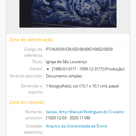
Zona de identificação
Código de
PT/AUEVR/CRUSEI/B/0007/0002/0059
referência
Título
Igreja de São Lourenço
Data(s)
[1990-01-01?? - 1999-12-31??] (Produção)
Nível de descrição
Documento simples
Dimensão e
1 fotografia(s), cor (15,1 x 10,1 cm); papel
suporte
Zona do contexto
Nome do
Seixas, Artur Manuel Rodrigues do Cruzeiro
produtor
(1920-12-03 - 2020-11-08)
Entidade
Arquivo da Universidade de Évora
detentora