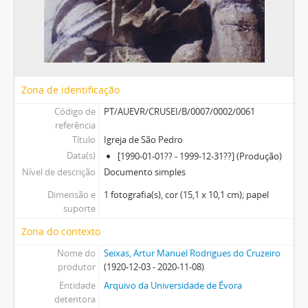
Zona de identificação
Código de
PT/AUEVR/CRUSEI/B/0007/0002/0061
referência
Título
Igreja de São Pedro
Data(s)
[1990-01-01?? - 1999-12-31??] (Produção)
Nível de descrição
Documento simples
Dimensão e
1 fotografia(s), cor (15,1 x 10,1 cm); papel
suporte
Zona do contexto
Nome do
Seixas, Artur Manuel Rodrigues do Cruzeiro
produtor
(1920-12-03 - 2020-11-08)
Entidade
Arquivo da Universidade de Évora
detentora