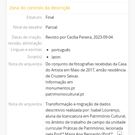
Zona do controlo da descrição
Estatuto
Final
Nível de detalhe
Parcial
Datas de criação,
Revisto por Cecília Pereira, 2023-09-04.
revisão, eliminação
Línguas e escritas
português
Script(s)
latim
Nota do arquivista
Do conjunto de fotografias recebidas da Casa
do Artista em Maio de 2017, então residência
de Cruzeiro Seixas.
Informação em
monumentos.pt
patrimoniocultural.pt
Nota do arquivista
Transformação e migração de dados
descritivos realizada por: Isabel Lourenço,
aluna da licenciatura em Património Cultural,
no âmbito de trabalho de campo da unidade
curricular Práticas de Património, lecionada
pela Prof.ª Maria Ana Bernardo (Prof.ª
...
»