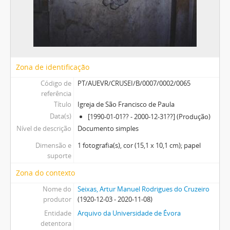
Zona de identificação
Código de
PT/AUEVR/CRUSEI/B/0007/0002/0065
referência
Título
Igreja de São Francisco de Paula
Data(s)
[1990-01-01?? - 2000-12-31??] (Produção)
Nível de descrição
Documento simples
Dimensão e
1 fotografia(s), cor (15,1 x 10,1 cm); papel
suporte
Zona do contexto
Nome do
Seixas, Artur Manuel Rodrigues do Cruzeiro
produtor
(1920-12-03 - 2020-11-08)
Entidade
Arquivo da Universidade de Évora
detentora