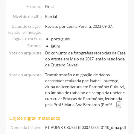
Estatuto
Final
Nível de detalhe
Parcial
Datas de criação,
Revisto por Cecília Pereira, 2023-09-07.
revisão, eliminação
Línguas e escritas
português
Script(s)
latim
Nota do arquivista
Do conjunto de fotografias recebidas da Casa
do Artista em Maio de 2017, então residência
de Cruzeiro Seixas.
Nota do arquivista
Transformação e migração de dados
descritivos realizada por: Isabel Lourenço,
aluna da licenciatura em Património Cultural,
no âmbito de trabalho de campo da unidade
curricular Práticas de Património, lecionada
pela Prof.ª Maria Ana Bernardo (Prof.ª
...
»
Objeto digital metadados
Nome do ficheiro
PT-AUEVR-CRUSEI-B-0007-0002-0110_dma.pdf