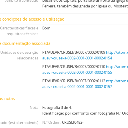
Âmbito e conteúdo
Detalhe dos capitéis, porta lateral Norte da Igreja
Ferreira, também designada por Igreja ou Mosteiro
 condições de acesso e utilização
Características físicas e
Bom
requisitos técnicos
e documentação associada
Unidades de descrição
PT/AUEVR/CRUSEI/B/0007/0002/0109
http://atom.
relacionadas
auevr-crusei-a-0002-0001-0001-0002-0154
PT/AUEVR/CRUSEI/B/0007/0002/0110
http://atom.
auevr-crusei-a-0002-0001-0001-0002-0155
PT/AUEVR/CRUSEI/B/0007/0002/0112
http://atom.
auevr-crusei-a-0002-0001-0001-0002-0157
as notas
Nota
Fotografia 3 de 4.
Identificação por confronto com fotografia N.º Or
N.º Ordem
CRUSEI0482-I
cador(es) alternativo(s)