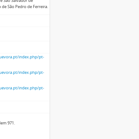
 de São Salvador de
 de São Pedro de Ferreira.
uevora.pt/index.php/pt-
uevora.pt/index.php/pt-
uevora.pt/index.php/pt-
dem 971.