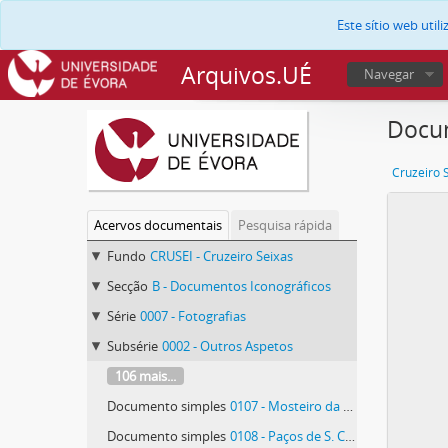
Este sítio web uti
Arquivos.UÉ
Navegar
Docum
Cruzeiro 
Acervos documentais
Pesquisa rápida
Fundo
CRUSEI - Cruzeiro Seixas
Secção
B - Documentos Iconográficos
Série
0007 - Fotografias
Subsérie
0002 - Outros Aspetos
106 mais...
Documento simples
0107 - Mosteiro da Batalha
Documento simples
0108 - Paços de S. Cristóvão