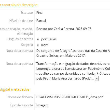
 controlo da descrição
Estatuto
Final
Nível de detalhe
Parcial
tas de criação, revisão,
Revisto por Cecília Pereira, 2023-09-07.
eliminação
Línguas e escritas
português
Script(s)
latim
Nota do arquivista
Do conjunto de fotografias recebidas da Casa do Ar
Cruzeiro Seixas, em Maio de 2017.
Nota do arquivista
Transformação e migração de dados descritivos rea
Lourenço, aluna da licenciatura em Património Cul
trabalho de campo da unidade curricular Práticas 
pela Prof.ª Maria Ana Bernardo (Prof.ª
...
»
digital metadados
Nome do ficheiro
PT-AUEVR-CRUSEI-B-0007-0002-0111_dma.pdf
Tipo de suporte
Imagem