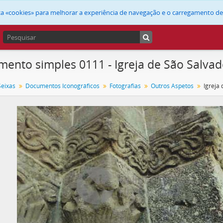
liza «cookies» para melhorar a experiência de navegação e o carregamento d
ento simples 0111 - Igreja de São Salvad
Seixas
Documentos Iconográficos
Fotografias
Outros Aspetos
Igreja