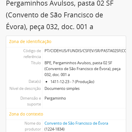
Pergaminhos Avulsos, pasta 02 SF
(Convento de São Francisco de
Évora), peça 032, doc. 001 a
Zona de identificação
Código de
PT/CIDEHUS/FUNDIS/CSFEV/SR/PASTA02SF(CO
referência
Título
BPE, Pergaminhos Avulsos, pasta 02 SF
(Convento de São Francisco de Évora), peça
032, doc. 001 a
Data(s)
1411-12-23 - ? (Produção)
Nível de descrição
Documento simples
Dimensão e
Pergaminho
suporte
Zona do contexto
Nome do
Convento de São Francisco de Évora
produtor
(1224-1834)