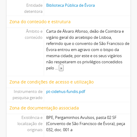
Entidade
Biblioteca Pública de Évora
detentora
Zona do conteúdo e estrutura
Âmbito e
Carta de Álvaro Afonso, deão de Coimbra e
conteúdo
vigário geral do arcebispo de Lisboa,
referindo que o convento de São Francisco de
Évora entrou em agravo com o bispo da
mesma cidade, por este e os seus vigários
não respeitarem os privilégios concedidos
pelo
...
»
Zona de condições de acesso e utilização
Instrumento de
pt-cidehus-fundis.pdf
pesquisa gerado
Zona de documentação associada
Existência e
BPE, Pergaminhos Avulsos, pasta 02 SF
localização de
(Convento de São Francisco de Évora), peça
originais
032, doc. 001 a