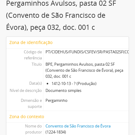
Pergaminhos Avulsos, pasta 02 SF
(Convento de São Francisco de
Évora), peça 032, doc. 001 c
Zona de identificação
Código de
PT/CIDEHUS/FUNDIS/CSFEV/SR/PASTA02SF(CO
referência
Título
BPE, Pergaminhos Avulsos, pasta 02 SF
(Convento de São Francisco de Évora), peça
032, doc. 001 c
Data(s)
1412-10-13 - ? (Produção)
Nível de descrição
Documento simples
Dimensão e
Pergaminho
suporte
Zona do contexto
Nome do
Convento de São Francisco de Évora
produtor
(1224-1834)