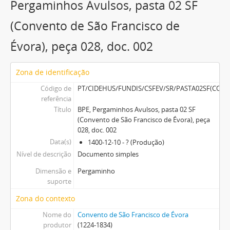
Pergaminhos Avulsos, pasta 02 SF
(Convento de São Francisco de
Évora), peça 028, doc. 002
Zona de identificação
Código de
PT/CIDEHUS/FUNDIS/CSFEV/SR/PASTA02SF(CO
referência
Título
BPE, Pergaminhos Avulsos, pasta 02 SF
(Convento de São Francisco de Évora), peça
028, doc. 002
Data(s)
1400-12-10 - ? (Produção)
Nível de descrição
Documento simples
Dimensão e
Pergaminho
suporte
Zona do contexto
Nome do
Convento de São Francisco de Évora
produtor
(1224-1834)