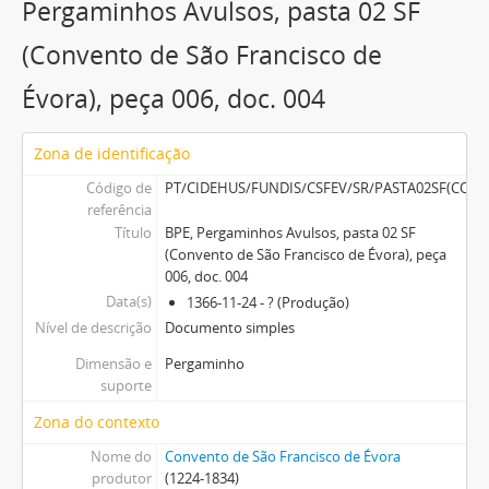
Pergaminhos Avulsos, pasta 02 SF
(Convento de São Francisco de
Évora), peça 006, doc. 004
Zona de identificação
Código de
PT/CIDEHUS/FUNDIS/CSFEV/SR/PASTA02SF(CO
referência
Título
BPE, Pergaminhos Avulsos, pasta 02 SF
(Convento de São Francisco de Évora), peça
006, doc. 004
Data(s)
1366-11-24 - ? (Produção)
Nível de descrição
Documento simples
Dimensão e
Pergaminho
suporte
Zona do contexto
Nome do
Convento de São Francisco de Évora
produtor
(1224-1834)