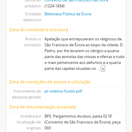
Nome do
Convento de São Francisco de Évora
produtor
(1224-1834)
Entidade
Biblioteca Pública de Évora
detentora
Zona do conteúdo e estrutura
Âmbito e
Apelação que entrepuseram os religiosos de
conteúdo
São Francisco de Évora ao bispo da cidade, D.
Pedro, por lhe levarem os clérigos a quarta
parte das esmolas das missas e ofertas e tudo
o mais pertencente aos defuntos e a quarta
parte das capelas situadas no
...
»
Zona de condições de acesso e utilização
Instrumento de
pt-cidehus-fundis.pdf
pesquisa gerado
Zona de documentação associada
Existência e
BPE, Pergaminhos Avulsos, pasta 02 SF
localização de
(Convento de São Francisco de Évora), peça
originais
003