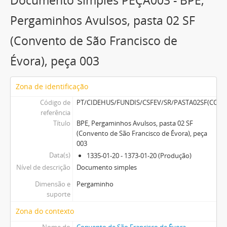
Documento simples PEÇA003 - BPE,
Documento simples
PEÇA010 - BPE, Pergaminhos Avulsos, pasta 02 SF (Convento de São Francisco de Évora), peça 010
Pergaminhos Avulsos, pasta 02 SF
42 mais...
(Convento de São Francisco de
Évora), peça 003
Zona de identificação
Código de
PT/CIDEHUS/FUNDIS/CSFEV/SR/PASTA02SF(CO
referência
Título
BPE, Pergaminhos Avulsos, pasta 02 SF
(Convento de São Francisco de Évora), peça
003
Data(s)
1335-01-20 - 1373-01-20 (Produção)
Nível de descrição
Documento simples
Dimensão e
Pergaminho
suporte
Zona do contexto