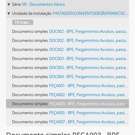
Série
SR - Documentos Vários
Unidade de instalação
PASTA02SF(CONVENTODESÃOFRANCISCODEÉVORA) - Pergaminhos Avulsos, pasta 02 SF (Convento de São Francisco de Évora).
19 mais...
Documento simples
DOC002 - BPE, Pergaminhos Avulsos, pasta 02 SF (Convento de São Francisco de Évora), peça 018, doc. 002
Documento simples
DOC002 - BPE, Pergaminhos Avulsos, pasta 02 SF (Convento de São Francisco de Évora), peça 021, doc. 002
Documento simples
DOC002 - BPE, Pergaminhos Avulsos, pasta 02 SF (Convento de São Francisco de Évora), peça 028, doc. 002
Documento simples
DOC003 - BPE, Pergaminhos Avulsos, pasta 02 SF (Convento de São Francisco de Évora), peça 006, doc. 003
Documento simples
DOC003 - BPE, Pergaminhos Avulsos, pasta 02 SF (Convento de São Francisco de Évora), peça 028, doc. 003
Documento simples
DOC004 - BPE, Pergaminhos Avulsos, pasta 02 SF (Convento de São Francisco de Évora), peça 006, doc. 004
Documento simples
PEÇA001 - BPE, Pergaminhos Avulsos, pasta 02 SF (Convento de São Francisco de Évora), peça 001
Documento simples
PEÇA002 - BPE, Pergaminhos Avulsos, pasta 02 SF (Convento de São Francisco de Évora), peça 002
Documento simples
PEÇA003 - BPE, Pergaminhos Avulsos, pasta 02 SF (Convento de São Francisco de Évora), peça 003
Documento simples
PEÇA005 - BPE, Pergaminhos Avulsos, pasta 02 SF (Convento de São Francisco de Évora), peça 005
Documento simples
PEÇA007 - BPE, Pergaminhos Avulsos, pasta 02 SF (Convento de São Francisco de Évora), peça 007
Documento simples
PEÇA009 - BPE, Pergaminhos Avulsos, pasta 02 SF (Convento de São Francisco de Évora), peça 009