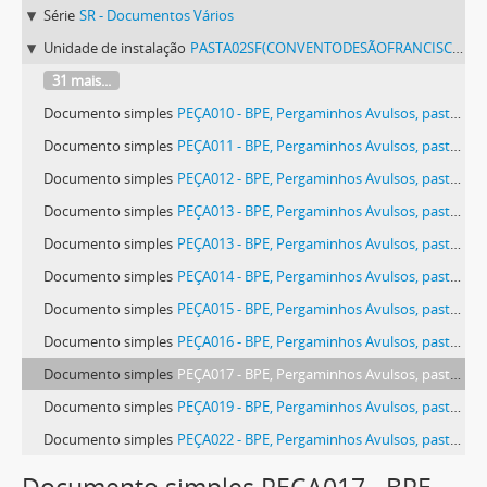
Série
SR - Documentos Vários
Unidade de instalação
PASTA02SF(CONVENTODESÃOFRANCISCODEÉVORA) - Pergaminhos Avulsos, pasta 02 SF (Convento de São Francisco de Évora).
31 mais...
Documento simples
PEÇA010 - BPE, Pergaminhos Avulsos, pasta 02 SF (Convento de São Francisco de Évora), peça 010
Documento simples
PEÇA011 - BPE, Pergaminhos Avulsos, pasta 02 SF (Convento de São Francisco de Évora), peça 011
Documento simples
PEÇA012 - BPE, Pergaminhos Avulsos, pasta 02 SF (Convento de São Francisco de Évora), peça 012
Documento simples
PEÇA013 - BPE, Pergaminhos Avulsos, pasta 02 SF (Convento de São Francisco de Évora), peça 013
Documento simples
PEÇA013 - BPE, Pergaminhos Avulsos, pasta 02 SF (Convento de São Francisco de Évora), peça 013
Documento simples
PEÇA014 - BPE, Pergaminhos Avulsos, pasta 02 SF (Convento de São Francisco de Évora), peça 014
Documento simples
PEÇA015 - BPE, Pergaminhos Avulsos, pasta 02 SF (Convento de São Francisco de Évora), peça 015
Documento simples
PEÇA016 - BPE, Pergaminhos Avulsos, pasta 02 SF (Convento de São Francisco de Évora), peça 016
Documento simples
PEÇA017 - BPE, Pergaminhos Avulsos, pasta 02 SF (Convento de São Francisco de Évora), peça 017
Documento simples
PEÇA019 - BPE, Pergaminhos Avulsos, pasta 02 SF (Convento de São Francisco de Évora), peça 019
Documento simples
PEÇA022 - BPE, Pergaminhos Avulsos, pasta 02 SF (Convento de São Francisco de Évora), peça 022
Documento simples
PEÇA023 - BPE, Pergaminhos Avulsos, pasta 02 SF (Convento de São Francisco de Évora), peça 023