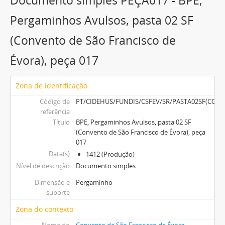
Documento simples PEÇA017 - BPE,
Documento simples
PEÇA024 - BPE, Pergaminhos Avulsos, pasta 02 SF (Convento de São Francisco de Évora), peça 024
Pergaminhos Avulsos, pasta 02 SF
31 mais...
(Convento de São Francisco de
Évora), peça 017
Zona de identificação
Código de
PT/CIDEHUS/FUNDIS/CSFEV/SR/PASTA02SF(CO
referência
Título
BPE, Pergaminhos Avulsos, pasta 02 SF
(Convento de São Francisco de Évora), peça
017
Data(s)
1412 (Produção)
Nível de descrição
Documento simples
Dimensão e
Pergaminho
suporte
Zona do contexto