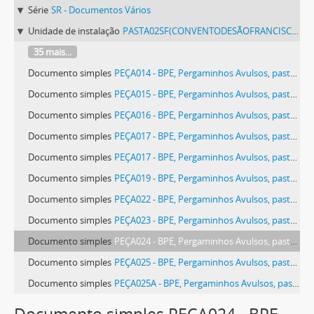
Série
SR - Documentos Vários
Unidade de instalação
PASTA02SF(CONVENTODESÃOFRANCISCODEÉVORA) - Pergaminhos Avulsos, pasta 02 SF (Convento de São Francisco de Évora).
35 mais...
Documento simples
PEÇA014 - BPE, Pergaminhos Avulsos, pasta 02 SF (Convento de São Francisco de Évora), peça 014
Documento simples
PEÇA015 - BPE, Pergaminhos Avulsos, pasta 02 SF (Convento de São Francisco de Évora), peça 015
Documento simples
PEÇA016 - BPE, Pergaminhos Avulsos, pasta 02 SF (Convento de São Francisco de Évora), peça 016
Documento simples
PEÇA017 - BPE, Pergaminhos Avulsos, pasta 02 SF (Convento de São Francisco de Évora), peça 017
Documento simples
PEÇA017 - BPE, Pergaminhos Avulsos, pasta 02 SF (Convento de São Francisco de Évora), peça 017
Documento simples
PEÇA019 - BPE, Pergaminhos Avulsos, pasta 02 SF (Convento de São Francisco de Évora), peça 019
Documento simples
PEÇA022 - BPE, Pergaminhos Avulsos, pasta 02 SF (Convento de São Francisco de Évora), peça 022
Documento simples
PEÇA023 - BPE, Pergaminhos Avulsos, pasta 02 SF (Convento de São Francisco de Évora), peça 023
Documento simples
PEÇA024 - BPE, Pergaminhos Avulsos, pasta 02 SF (Convento de São Francisco de Évora), peça 024
Documento simples
PEÇA025 - BPE, Pergaminhos Avulsos, pasta 02 SF (Convento de São Francisco de Évora), peça 025
Documento simples
PEÇA025A - BPE, Pergaminhos Avulsos, pasta 02 SF (Convento de São Francisco de Évora), peça 025 a
Documento simples
PEÇA026 - BPE, Pergaminhos Avulsos, pasta 02 SF (Convento de São Francisco de Évora), peça 026