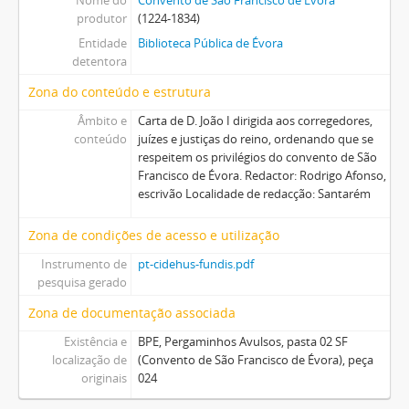
Nome do
Convento de São Francisco de Évora
produtor
(1224-1834)
Entidade
Biblioteca Pública de Évora
detentora
Zona do conteúdo e estrutura
Âmbito e
Carta de D. João I dirigida aos corregedores,
conteúdo
juízes e justiças do reino, ordenando que se
respeitem os privilégios do convento de São
Francisco de Évora. Redactor: Rodrigo Afonso,
escrivão Localidade de redacção: Santarém
Zona de condições de acesso e utilização
Instrumento de
pt-cidehus-fundis.pdf
pesquisa gerado
Zona de documentação associada
Existência e
BPE, Pergaminhos Avulsos, pasta 02 SF
localização de
(Convento de São Francisco de Évora), peça
originais
024