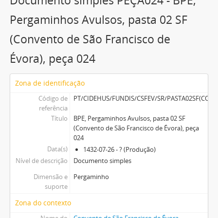
Documento simples PEÇA024 - BPE,
Documento simples
PEÇA027 - BPE, Pergaminhos Avulsos, pasta 02 SF (Convento de São Francisco de Évora), peça 027
Pergaminhos Avulsos, pasta 02 SF
27 mais...
(Convento de São Francisco de
Évora), peça 024
Zona de identificação
Código de
PT/CIDEHUS/FUNDIS/CSFEV/SR/PASTA02SF(CO
referência
Título
BPE, Pergaminhos Avulsos, pasta 02 SF
(Convento de São Francisco de Évora), peça
024
Data(s)
1432-07-26 - ? (Produção)
Nível de descrição
Documento simples
Dimensão e
Pergaminho
suporte
Zona do contexto