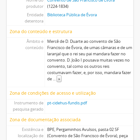
Nome do
Convento de São Francisco de Évora
produtor
(1224-1834)
Entidade
Biblioteca Pública de Évora
detentora
Zona do conteúdo e estrutura
Âmbito e
Mercê de D. Duarte ao convento de São
conteúdo
Francisco de Évora, de umas câmaras e de um
laranjal que o rei seu pai mandara fazer no
convento. D. João I pousava muitas vezes no
convento, tal como os outros reis
costumavam fazer, e, por isso, mandara fazer
de
...
»
Zona de condições de acesso e utilização
Instrumento de
pt-cidehus-fundis.pdf
pesquisa gerado
Zona de documentação associada
Existência e
BPE, Pergaminhos Avulsos, pasta 02 SF
localização de
(Convento de São Francisco de Évora), peça