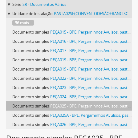
Série
SR - Documentos Vários
Unidade de instalação
PASTA02SF(CONVENTODESÃOFRANCISCODEÉVORA) - Pergaminhos Avulsos, pasta 02 SF (Convento de São Francisco de Évora).
36 mais...
Documento simples
PEÇA015 - BPE, Pergaminhos Avulsos, pasta 02 SF (Convento de São Francisco de Évora), peça 015
Documento simples
PEÇA016 - BPE, Pergaminhos Avulsos, pasta 02 SF (Convento de São Francisco de Évora), peça 016
Documento simples
PEÇA017 - BPE, Pergaminhos Avulsos, pasta 02 SF (Convento de São Francisco de Évora), peça 017
Documento simples
PEÇA019 - BPE, Pergaminhos Avulsos, pasta 02 SF (Convento de São Francisco de Évora), peça 019
Documento simples
PEÇA019 - BPE, Pergaminhos Avulsos, pasta 02 SF (Convento de São Francisco de Évora), peça 019
Documento simples
PEÇA022 - BPE, Pergaminhos Avulsos, pasta 02 SF (Convento de São Francisco de Évora), peça 022
Documento simples
PEÇA023 - BPE, Pergaminhos Avulsos, pasta 02 SF (Convento de São Francisco de Évora), peça 023
Documento simples
PEÇA024 - BPE, Pergaminhos Avulsos, pasta 02 SF (Convento de São Francisco de Évora), peça 024
Documento simples
PEÇA025 - BPE, Pergaminhos Avulsos, pasta 02 SF (Convento de São Francisco de Évora), peça 025
Documento simples
PEÇA025A - BPE, Pergaminhos Avulsos, pasta 02 SF (Convento de São Francisco de Évora), peça 025 a
Documento simples
PEÇA026 - BPE, Pergaminhos Avulsos, pasta 02 SF (Convento de São Francisco de Évora), peça 026
Documento simples
PEÇA027 - BPE, Pergaminhos Avulsos, pasta 02 SF (Convento de São Francisco de Évora), peça 027