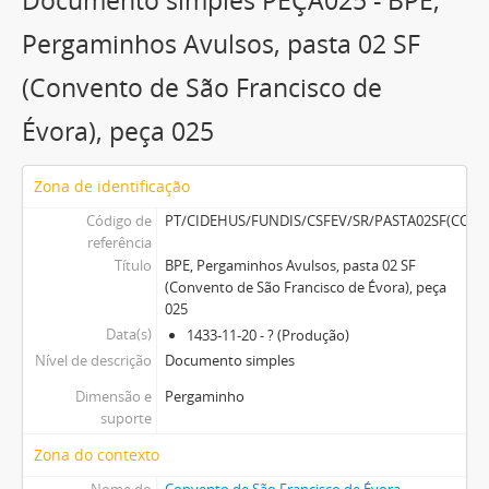
Documento simples PEÇA025 - BPE,
Documento simples
PEÇA029 - BPE, Pergaminhos Avulsos, pasta 02 SF (Convento de São Francisco de Évora), peça 029
Pergaminhos Avulsos, pasta 02 SF
26 mais...
(Convento de São Francisco de
Évora), peça 025
Zona de identificação
Código de
PT/CIDEHUS/FUNDIS/CSFEV/SR/PASTA02SF(CO
referência
Título
BPE, Pergaminhos Avulsos, pasta 02 SF
(Convento de São Francisco de Évora), peça
025
Data(s)
1433-11-20 - ? (Produção)
Nível de descrição
Documento simples
Dimensão e
Pergaminho
suporte
Zona do contexto