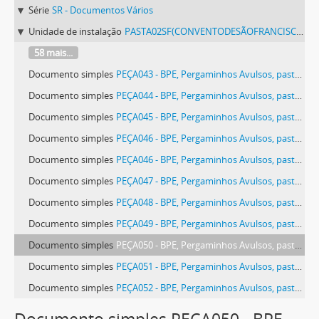
Série
SR - Documentos Vários
Unidade de instalação
PASTA02SF(CONVENTODESÃOFRANCISCODEÉVORA) - Pergaminhos Avulsos, pasta 02 SF (Convento de São Francisco de Évora).
58 mais...
Documento simples
PEÇA043 - BPE, Pergaminhos Avulsos, pasta 02 SF (Convento de São Francisco de Évora), peça 043
Documento simples
PEÇA044 - BPE, Pergaminhos Avulsos, pasta 02 SF (Convento de São Francisco de Évora), peça 044
Documento simples
PEÇA045 - BPE, Pergaminhos Avulsos, pasta 02 SF (Convento de São Francisco de Évora), peça 045
Documento simples
PEÇA046 - BPE, Pergaminhos Avulsos, pasta 02 SF (Convento de São Francisco de Évora), peça 046
Documento simples
PEÇA046 - BPE, Pergaminhos Avulsos, pasta 02 SF (Convento de São Francisco de Évora), peça 046
Documento simples
PEÇA047 - BPE, Pergaminhos Avulsos, pasta 02 SF (Convento de São Francisco de Évora), peça 047
Documento simples
PEÇA048 - BPE, Pergaminhos Avulsos, pasta 02 SF (Convento de São Francisco de Évora), peça 048
Documento simples
PEÇA049 - BPE, Pergaminhos Avulsos, pasta 02 SF (Convento de São Francisco de Évora), peça 049
Documento simples
PEÇA050 - BPE, Pergaminhos Avulsos, pasta 02 SF (Convento de São Francisco de Évora), peça 050
Documento simples
PEÇA051 - BPE, Pergaminhos Avulsos, pasta 02 SF (Convento de São Francisco de Évora), peça 051
Documento simples
PEÇA052 - BPE, Pergaminhos Avulsos, pasta 02 SF (Convento de São Francisco de Évora), peça 052
Documento simples
PEÇA053 - BPE, Pergaminhos Avulsos, pasta 02 SF (Convento de São Francisco de Évora), peça 053