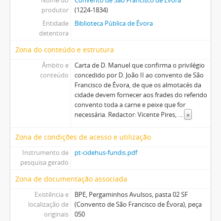
Nome do
Convento de São Francisco de Évora
produtor
(1224-1834)
Entidade
Biblioteca Pública de Évora
detentora
Zona do conteúdo e estrutura
Âmbito e
Carta de D. Manuel que confirma o privilégio
conteúdo
concedido por D. João II ao convento de São
Francisco de Évora, de que os almotacés da
cidade devem fornecer aos frades do referido
convento toda a carne e peixe que for
necessária. Redactor: Vicente Pires,
...
»
Zona de condições de acesso e utilização
Instrumento de
pt-cidehus-fundis.pdf
pesquisa gerado
Zona de documentação associada
Existência e
BPE, Pergaminhos Avulsos, pasta 02 SF
localização de
(Convento de São Francisco de Évora), peça
originais
050