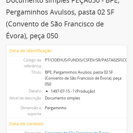
Documento simples PEÇA050 - BPE,
Documento simples
PEÇA054 - BPE, Pergaminhos Avulsos, pasta 02 SF (Convento de São Francisco de Évora), peça 054
Pergaminhos Avulsos, pasta 02 SF
4 mais...
(Convento de São Francisco de
Évora), peça 050
Zona de identificação
Código de
PT/CIDEHUS/FUNDIS/CSFEV/SR/PASTA02SF(CO
referência
Título
BPE, Pergaminhos Avulsos, pasta 02 SF
(Convento de São Francisco de Évora), peça
050
Data(s)
1497-07-15 - ? (Produção)
Nível de descrição
Documento simples
Dimensão e
Pergaminho
suporte
Zona do contexto